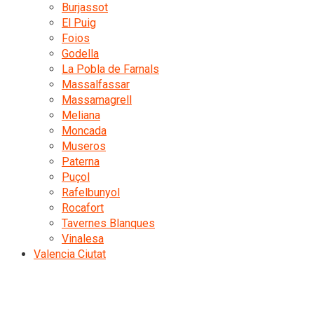
Burjassot
El Puig
Foios
Godella
La Pobla de Farnals
Massalfassar
Massamagrell
Meliana
Moncada
Museros
Paterna
Puçol
Rafelbunyol
Rocafort
Tavernes Blanques
Vinalesa
Valencia Ciutat