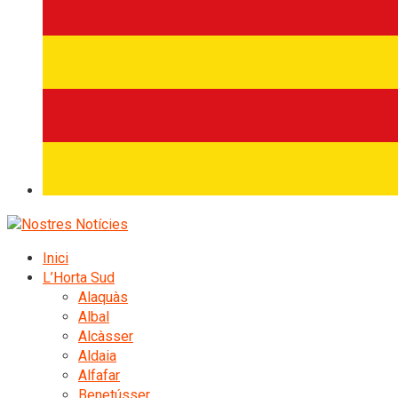
Inici
L’Horta Sud
Alaquàs
Albal
Alcàsser
Aldaia
Alfafar
Benetússer