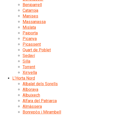
Beniparrell
Catarroja
Manises
Massanassa
Mislata
Paiporta
Picanya
Picassent
Quart de Poblet
Sedaví
Silla
Torrent
Xirivella
L’Horta Nord
Albalat dels Sorells
Alboraya
Albuixech
Alfara del Patriarca
Almàssera
Bonrepòs i Mirambell