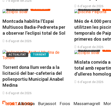
7 d'agost de 2026
6 d'agost de 2026
ACTUALITAT
MONCADA
ACTUALITAT
L'H
Montcada habilita l’Espai
Més de 4.000 per
Multiusos Badia-Pedrereta per
utilitzen les pisc
a observar l’eclipsi total de Sol
temporals de Paip
primeres dos se
6 d'agost de 2026
6 d'agost de 2026
ACTUALITAT
L'H
ACTUALITAT
TORRENT
Mislata convida a 
Torrent dona llum verda a la
total amb reparti
licitació del bar-cafeteria del
d’ulleres homolo
poliesportiu Municipal Anabel
6 d'agost de 2026
Medina
6 d'agost de 2026
Totes
Alboraya
Burjassot
Foios
Massamagrell
Mon
HORTA NORD