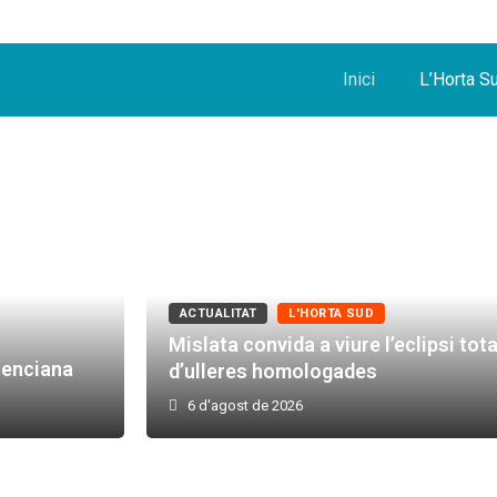
Inici
L’Horta S
ACTUALITAT
L'HORTA SUD
Mislata convida a viure l’eclipsi tot
lenciana
d’ulleres homologades
6 d'agost de 2026