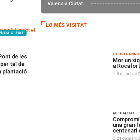
Valencia Ciutat
LO MÉS VISITAT
ENCIA CIUTAT
à
L'HORTA NORD
ont de les
Mor un xiq
per tal de
a Rocafor
la plantació
5 d'abril de 
ACTUALITAT
Compromís
una gran f
centenari 
21 de març 