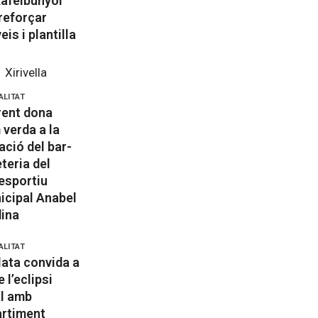
Rafelbunyol
reforçar
eis i plantilla
Xirivella
ALITAT
rent dona
 verda a la
tació del bar-
teria del
esportiu
icipal Anabel
ina
ALITAT
lata convida a
e l’eclipsi
al amb
artiment