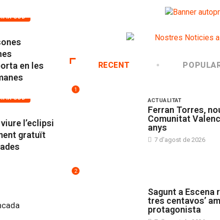
ORTA SUD
sones
ines
RECENT
POPULA
orta en les
tmanes
1
ORTA SUD
ACTUALITAT
Ferran Torres, no
Comunitat Valenc
viure l’eclipsi
anys
ment gratuït
7 d'agost de 2026
gades
2
CULTURA
Sagunt a Escena r
tres centavos’ a
cada
protagonista