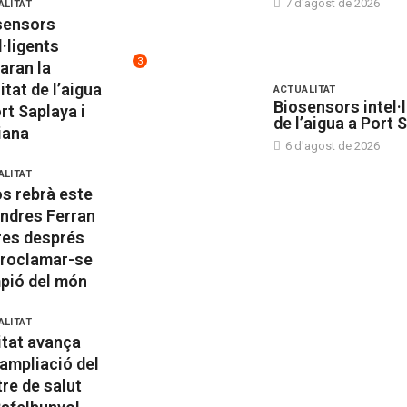
7 d'agost de 2026
ALITAT
sensors
l·ligents
3
laran la
itat de l’aigua
ACTUALITAT
Biosensors intel·l
rt Saplaya i
de l’aigua a Port 
iana
6 d'agost de 2026
ALITAT
s rebrà este
endres Ferran
res després
proclamar-se
pió del món
ALITAT
itat avança
’ampliació del
re de salut