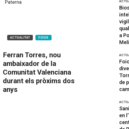
Paterna
ACTU
Bio
inte
vigi
qual
a Po
ACTUALITAT
FOIOS
Mel
Ferran Torres, nou
ACTU
Foio
ambaixador de la
div
Comunitat Valenciana
Tor
durant els pròxims dos
de 
anys
cam
ACTU
San
en l
cent