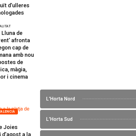
uït d’ulleres
ologades
ALITAT
a Lluna de
ent’ afronta
egon cap de
mana amb nou
postes de
ica, màgia,
or i cinema
L'Horta Nord
VALENCIÀ
L'Horta Sud
e Joies
4 d’agost a la