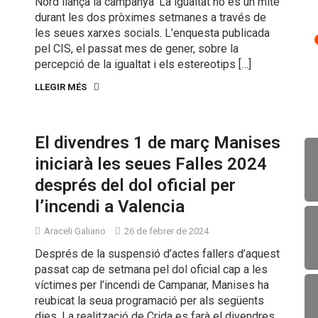
Nord llança la campanya ‘La igualtat no és un mite‘
durant les dos pròximes setmanes a través de
les seues xarxes socials. L’enquesta publicada
pel CIS, el passat mes de gener, sobre la
percepció de la igualtat i els estereotips […]
LLEGIR MÉS
El divendres 1 de març Manises
iniciarà les seues Falles 2024
després del dol oficial per
l’incendi a Valencia
Araceli Galiano
26 de febrer de 2024
Després de la suspensió d’actes fallers d’aquest
passat cap de setmana pel dol oficial cap a les
víctimes per l’incendi de Campanar, Manises ha
reubicat la seua programació per als següents
dies. La realització de Crida es farà el divendres