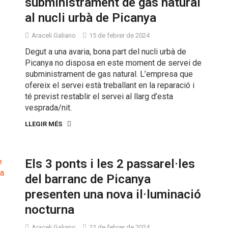
subministrament de gas natural
al nucli urbà de Picanya
Araceli Galiano
15 de febrer de 2024
Degut a una avaria, bona part del nucli urbà de
Picanya no disposa en este moment de servei de
subministrament de gas natural. L’empresa que
ofereix el servei està treballant en la reparació i
té previst restablir el servei al llarg d’esta
vesprada/nit.
LLEGIR MÉS
Els 3 ponts i les 2 passarel·les
del barranc de Picanya
presenten una nova il·luminació
nocturna
Araceli Galiano
12 de febrer de 2024