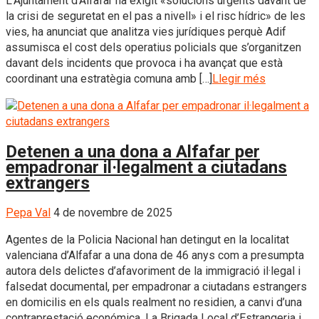
L’Ajuntament d’Alfafar ha exigit «solucions urgents davant de
la crisi de seguretat en el pas a nivell» i el risc hídric» de les
vies, ha anunciat que analitza vies jurídiques perquè Adif
assumisca el cost dels operatius policials que s’organitzen
davant dels incidents que provoca i ha avançat que està
coordinant una estratègia comuna amb […]
Llegir més
Detenen a una dona a Alfafar per
empadronar il·legalment a ciutadans
extrangers
Pepa Val
4 de novembre de 2025
Agentes de la Policia Nacional han detingut en la localitat
valenciana d’Alfafar a una dona de 46 anys com a presumpta
autora dels delictes d’afavoriment de la immigració il·legal i
falsedat documental, per empadronar a ciutadans estrangers
en domicilis en els quals realment no residien, a canvi d’una
contraprestació económica. La Brigada Local d’Estrangeria i