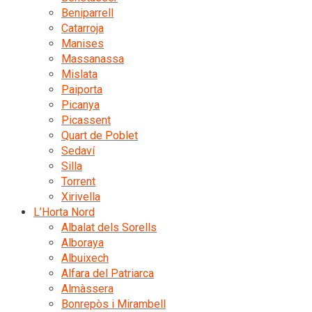
Beniparrell
Catarroja
Manises
Massanassa
Mislata
Paiporta
Picanya
Picassent
Quart de Poblet
Sedaví
Silla
Torrent
Xirivella
L’Horta Nord
Albalat dels Sorells
Alboraya
Albuixech
Alfara del Patriarca
Almàssera
Bonrepòs i Mirambell