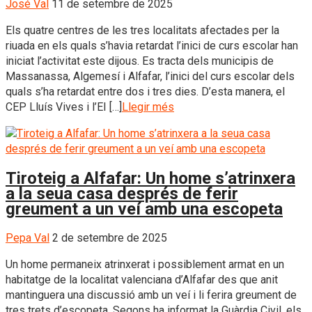
José Val
11 de setembre de 2025
Els quatre centres de les tres localitats afectades per la
riuada en els quals s’havia retardat l’inici de curs escolar han
iniciat l’activitat este dijous. Es tracta dels municipis de
Massanassa, Algemesí i Alfafar, l’inici del curs escolar dels
quals s’ha retardat entre dos i tres dies. D’esta manera, el
CEP Lluís Vives i l’EI […]
Llegir més
Tiroteig a Alfafar: Un home s’atrinxera
a la seua casa després de ferir
greument a un veí amb una escopeta
Pepa Val
2 de setembre de 2025
Un home permaneix atrinxerat i possiblement armat en un
habitatge de la localitat valenciana d’Alfafar des que anit
mantinguera una discussió amb un veí i li ferira greument de
tres trets d’escopeta. Segons ha informat la Guàrdia Civil, els