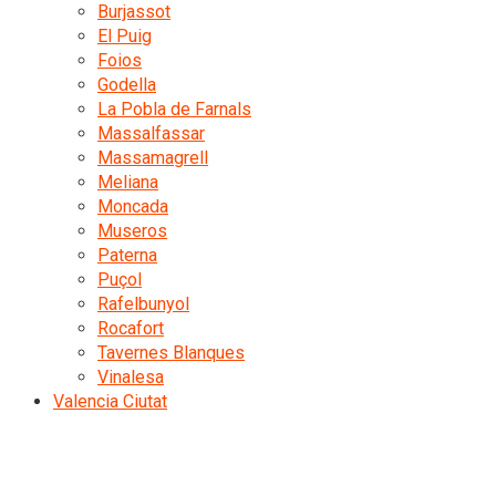
Burjassot
El Puig
Foios
Godella
La Pobla de Farnals
Massalfassar
Massamagrell
Meliana
Moncada
Museros
Paterna
Puçol
Rafelbunyol
Rocafort
Tavernes Blanques
Vinalesa
Valencia Ciutat