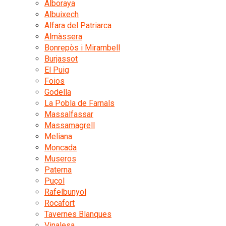
Alboraya
Albuixech
Alfara del Patriarca
Almàssera
Bonrepòs i Mirambell
Burjassot
El Puig
Foios
Godella
La Pobla de Farnals
Massalfassar
Massamagrell
Meliana
Moncada
Museros
Paterna
Puçol
Rafelbunyol
Rocafort
Tavernes Blanques
Vinalesa