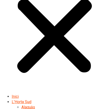
Inici
L’Horta Sud
Alaquàs