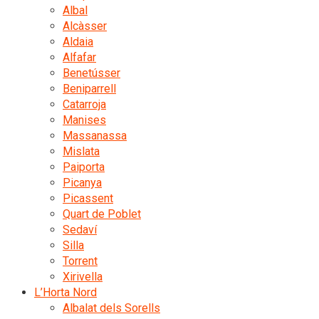
Albal
Alcàsser
Aldaia
Alfafar
Benetússer
Beniparrell
Catarroja
Manises
Massanassa
Mislata
Paiporta
Picanya
Picassent
Quart de Poblet
Sedaví
Silla
Torrent
Xirivella
L’Horta Nord
Albalat dels Sorells