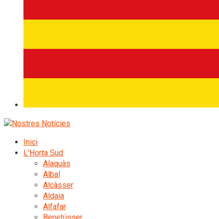
Inici
L’Horta Sud
Alaquàs
Albal
Alcàsser
Aldaia
Alfafar
Benetússer