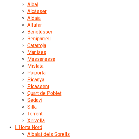
Albal
Alcàsser
Aldaia
Alfafar
Benetússer
Beniparrell
Catarroja
Manises
Massanassa
Mislata
Paiporta
Picanya
Picassent
Quart de Poblet
Sedaví
Silla
Torrent
Xirivella
L’Horta Nord
Albalat dels Sorells