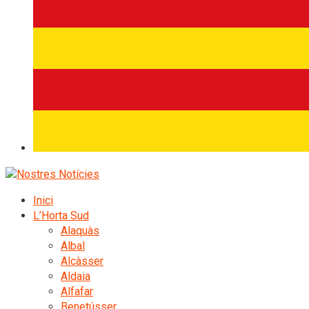
Inici
L’Horta Sud
Alaquàs
Albal
Alcàsser
Aldaia
Alfafar
Benetússer