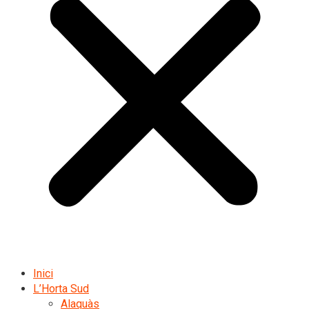
Inici
L’Horta Sud
Alaquàs