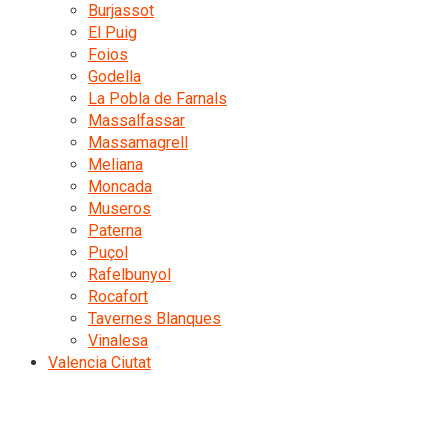
Burjassot
El Puig
Foios
Godella
La Pobla de Farnals
Massalfassar
Massamagrell
Meliana
Moncada
Museros
Paterna
Puçol
Rafelbunyol
Rocafort
Tavernes Blanques
Vinalesa
Valencia Ciutat