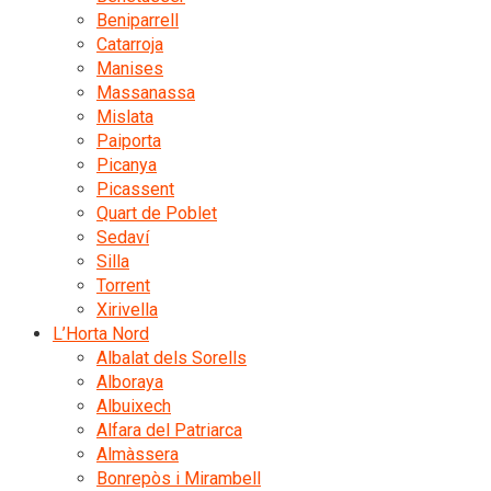
Beniparrell
Catarroja
Manises
Massanassa
Mislata
Paiporta
Picanya
Picassent
Quart de Poblet
Sedaví
Silla
Torrent
Xirivella
L’Horta Nord
Albalat dels Sorells
Alboraya
Albuixech
Alfara del Patriarca
Almàssera
Bonrepòs i Mirambell