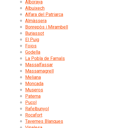
Alboraya
Albuixech
Alfara del Patriarca
Almàssera
Bonrepòs i Mirambell
Burjassot
El Puig
Foios
Godella
La Pobla de Farnals
Massalfassar
Massamagrell
Meliana
Moncada
Museros
Paterna
Puçol
Rafelbunyol
Rocafort
Tavernes Blanques
Vinalesa