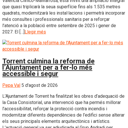
València Clínico-Malvarrosa, està vivint una ampliació integral
que quasi triplicarà la seua superfície fins als 1.535 metres
quadrats, modernitzarà les instal·lacions i permetrà incorporar
més consultes i professionals sanitaris per a reforçar
l’atenció a la població entre setembre de 2025 i gener de
2027. El […]
Llegir més
Torrent culmina la reforma de
l’Ajuntament per a fer-lo més
accessible i segur
Pepa Val
5 d'agost de 2026
L’Ajuntament de Torrent ha finalitzat les obres d’adequació de
la Casa Consistorial, una intervenció que ha permés millorar
l’accessibilitat, reforçar la protecció contra incendis i
modernitzar diferents dependències de l’edifici sense alterar
els seus principals elements arquitectònics i artístics.
L’actuació general va ser adjudicada al Grup Andradi per