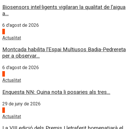
Biosensors intel·ligents vigilaran la qualitat de l’aigua
a...
6 d'agost de 2026
4
Actualitat
Montcada habilita l’Espai Multiusos Badia-Pedrereta
per a observar...
6 d'agost de 2026
1
Actualitat
Enquesta NN: Quina nota li posaries als tres...
29 de juny de 2026
2
Actualitat
La VIII edició dels Premis Lletraferit homenatjarà el...