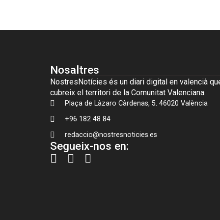
Nosaltres
NostresNotícies és un diari digital en valencià qu
cubreix el territori de la Comunitat Valenciana.
Plaça de Làzaro Càrdenas, 5. 46020 València
+96 182 48 84
redaccio@nostresnoticies.es
Segueix-nos en: