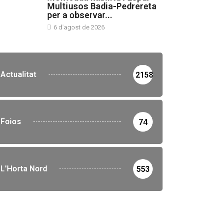
Multiusos Badia-Pedrereta
per a observar...
6 d'agost de 2026
Actualitat
2158
Foios
74
L'Horta Nord
553