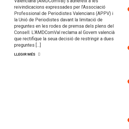
Valenciana (AMDComVal) s’adhereix a les
reivindicacions expressades per l’Associació
Professional de Periodistes Valencians (APPV) i
la Unió de Periodistes davant la limitació de
preguntes en les rodes de premsa dels plens del
Consell. L’AMDComVal reclama al Govern valencià
que rectifique la seua decisió de restringir a dues
preguntes […]
LLEGIR MÉS