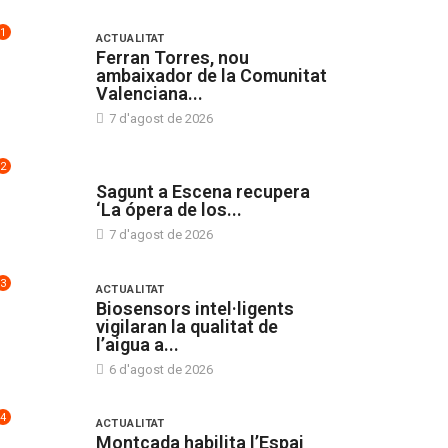
1
ACTUALITAT
Ferran Torres, nou
ambaixador de la Comunitat
Valenciana...
7 d'agost de 2026
2
CULTURA
Sagunt a Escena recupera
‘La ópera de los...
7 d'agost de 2026
3
ACTUALITAT
Biosensors intel·ligents
vigilaran la qualitat de
l’aigua a...
6 d'agost de 2026
4
ACTUALITAT
Montcada habilita l’Espai