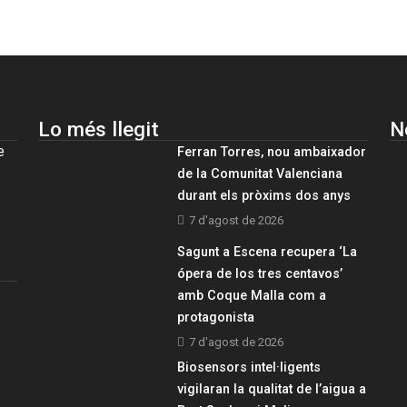
Lo més llegit
N
e
Ferran Torres, nou ambaixador
de la Comunitat Valenciana
durant els pròxims dos anys
7 d'agost de 2026
Sagunt a Escena recupera ‘La
ópera de los tres centavos’
amb Coque Malla com a
protagonista
7 d'agost de 2026
Biosensors intel·ligents
vigilaran la qualitat de l’aigua a