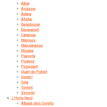
Albal
Alcàsser
Aldaia
Alfafar
Benetússer
Beniparrell
Catarroja
Manises
Massanassa
Mislata
Paiporta
Picanya
Picassent
Quart de Poblet
Sedaví
Silla
Torrent
Xirivella
L’Horta Nord
Albalat dels Sorells