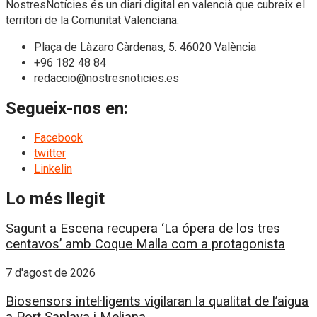
NostresNotícies és un diari digital en valencià que cubreix el
territori de la Comunitat Valenciana.
Plaça de Làzaro Càrdenas, 5. 46020 València
+96 182 48 84
redaccio@nostresnoticies.es
Segueix-nos en:
Facebook
twitter
Linkelin
Lo més llegit
Sagunt a Escena recupera ‘La ópera de los tres
centavos’ amb Coque Malla com a protagonista
7 d'agost de 2026
Biosensors intel·ligents vigilaran la qualitat de l’aigua