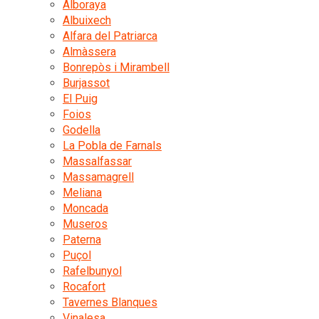
Alboraya
Albuixech
Alfara del Patriarca
Almàssera
Bonrepòs i Mirambell
Burjassot
El Puig
Foios
Godella
La Pobla de Farnals
Massalfassar
Massamagrell
Meliana
Moncada
Museros
Paterna
Puçol
Rafelbunyol
Rocafort
Tavernes Blanques
Vinalesa