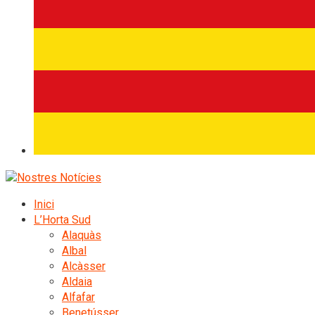
Inici
L’Horta Sud
Alaquàs
Albal
Alcàsser
Aldaia
Alfafar
Benetússer