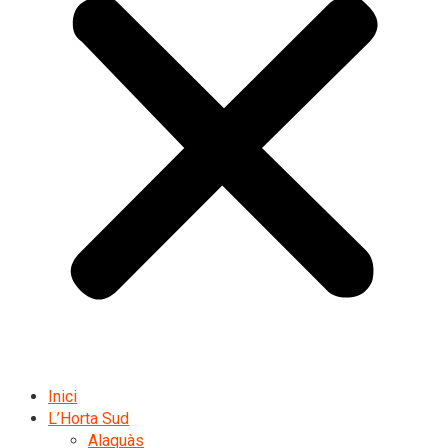
Inici
L’Horta Sud
Alaquàs