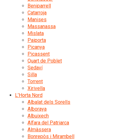
Beniparrell
Catarroja
Manises
Massanassa
Mislata
Paiporta
Picanya
Picassent
Quart de Poblet
Sedaví
Silla
Torrent
Xirivella
L’Horta Nord
Albalat dels Sorells
Alboraya
Albuixech
Alfara del Patriarca
Almàssera
Bonrepòs i Mirambell