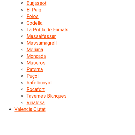
Burjassot
El Puig
Foios
Godella
La Pobla de Farnals
Massalfassar
Massamagrell
Meliana
Moncada
Museros
Paterna
Puçol
Rafelbunyol
Rocafort
Tavernes Blanques
Vinalesa
Valencia Ciutat