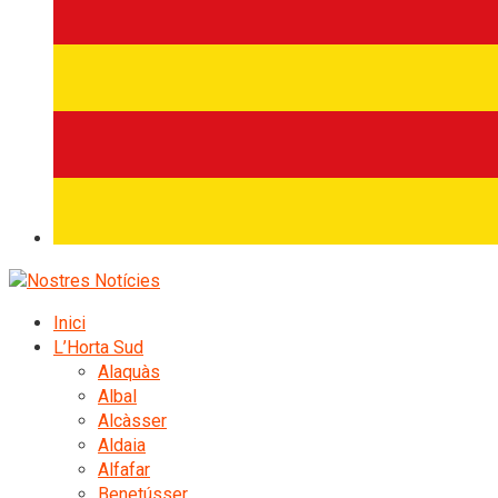
Inici
L’Horta Sud
Alaquàs
Albal
Alcàsser
Aldaia
Alfafar
Benetússer