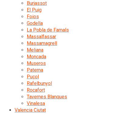
Burjassot
El Puig
Foios
Godella
La Pobla de Farnals
Massalfassar
Massamagrell
Meliana
Moncada
Museros
Paterna
Puçol
Rafelbunyol
Rocafort
Tavernes Blanques
Vinalesa
Valencia Ciutat