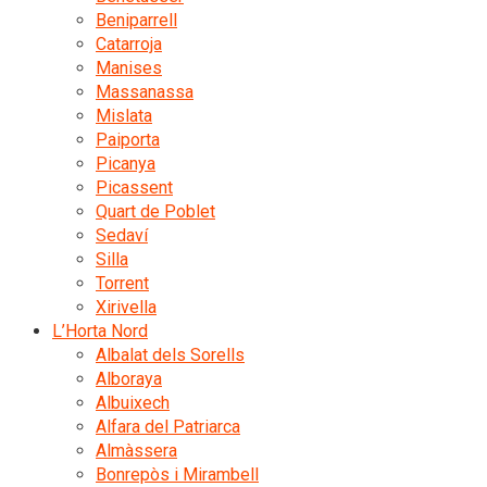
Beniparrell
Catarroja
Manises
Massanassa
Mislata
Paiporta
Picanya
Picassent
Quart de Poblet
Sedaví
Silla
Torrent
Xirivella
L’Horta Nord
Albalat dels Sorells
Alboraya
Albuixech
Alfara del Patriarca
Almàssera
Bonrepòs i Mirambell