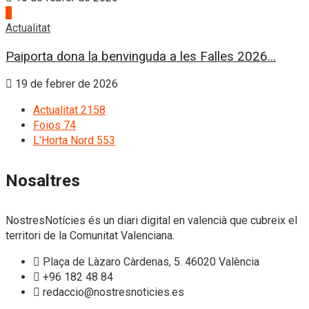
4
Actualitat
Paiporta dona la benvinguda a les Falles 2026...
19 de febrer de 2026
Actualitat
2158
Foios
74
L'Horta Nord
553
Nosaltres
NostresNotícies és un diari digital en valencià que cubreix el
territori de la Comunitat Valenciana.
Plaça de Làzaro Càrdenas, 5. 46020 València
+96 182 48 84
redaccio@nostresnoticies.es