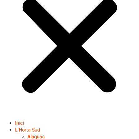
Inici
L’Horta Sud
Alaquàs