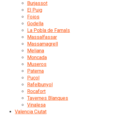
Burjassot
El Puig
Foios
Godella
La Pobla de Farnals
Massalfassar
Massamagrell
Meliana
Moncada
Museros
Paterna
Puçol
Rafelbunyol
Rocafort
Tavernes Blanques
Vinalesa
Valencia Ciutat