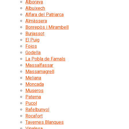
Alboraya
Albuixech
Alfara del Patriarca
Almàssera
Bonrepòs i Mirambell
Burjassot
El Puig
Foios
Godella
La Pobla de Farnals
Massalfassar
Massamagrell
Meliana
Moncada
Museros
Paterna
Puçol
Rafelbunyol
Rocafort
Tavernes Blanques
Vinalesa