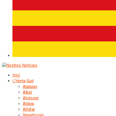
Inici
L’Horta Sud
Alaquàs
Albal
Alcàsser
Aldaia
Alfafar
Benetússer