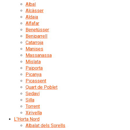
Albal
Alcàsser
Aldaia
Alfafar
Benetússer
Beniparrell
Catarroja
Manises
Massanassa
Mislata
Paiporta
Picanya
Picassent
Quart de Poblet
Sedaví
Silla
Torrent
Xirivella
L’Horta Nord
Albalat dels Sorells