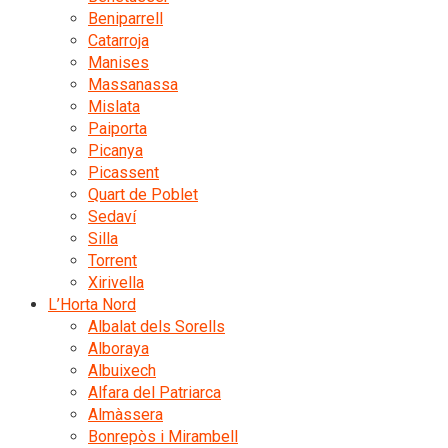
Beniparrell
Catarroja
Manises
Massanassa
Mislata
Paiporta
Picanya
Picassent
Quart de Poblet
Sedaví
Silla
Torrent
Xirivella
L’Horta Nord
Albalat dels Sorells
Alboraya
Albuixech
Alfara del Patriarca
Almàssera
Bonrepòs i Mirambell