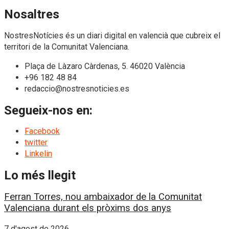
Nosaltres
NostresNotícies és un diari digital en valencià que cubreix el
territori de la Comunitat Valenciana.
Plaça de Làzaro Càrdenas, 5. 46020 València
+96 182 48 84
redaccio@nostresnoticies.es
Segueix-nos en:
Facebook
twitter
Linkelin
Lo més llegit
Ferran Torres, nou ambaixador de la Comunitat
Valenciana durant els pròxims dos anys
7 d'agost de 2026