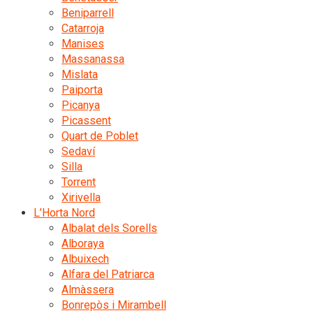
Beniparrell
Catarroja
Manises
Massanassa
Mislata
Paiporta
Picanya
Picassent
Quart de Poblet
Sedaví
Silla
Torrent
Xirivella
L’Horta Nord
Albalat dels Sorells
Alboraya
Albuixech
Alfara del Patriarca
Almàssera
Bonrepòs i Mirambell