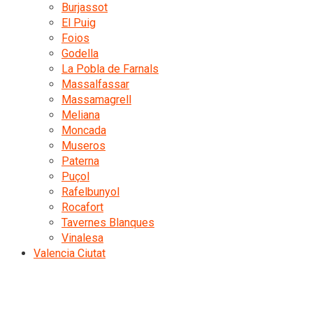
Burjassot
El Puig
Foios
Godella
La Pobla de Farnals
Massalfassar
Massamagrell
Meliana
Moncada
Museros
Paterna
Puçol
Rafelbunyol
Rocafort
Tavernes Blanques
Vinalesa
Valencia Ciutat