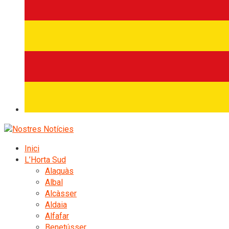
Inici
L’Horta Sud
Alaquàs
Albal
Alcàsser
Aldaia
Alfafar
Benetússer