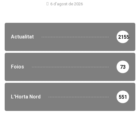
6 d'agost de 2026
Actualitat
2155
Foios
73
L'Horta Nord
551