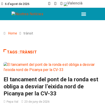
6 d'agost de 2026
L’Horta Sud
L’Horta Nord
Valencia Ciutat
Home
trànsit
TAGS :TRÀNSIT
El tancament del pont de la ronda est
obliga a desviar l’eixida nord de
Picanya per la CV-33
Pepa Val
23 de juny de 2026