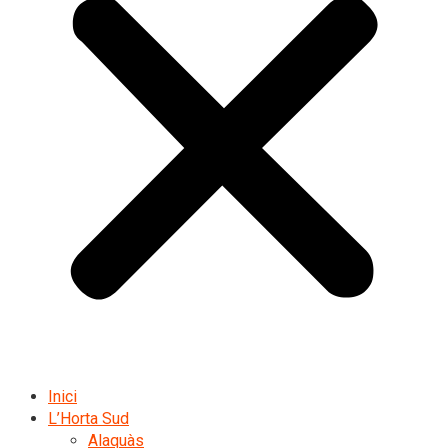
Inici
L’Horta Sud
Alaquàs