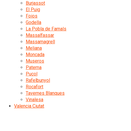
Burjassot
El Puig
Foios
Godella
La Pobla de Farnals
Massalfassar
Massamagrell
Meliana
Moncada
Museros
Paterna
Puçol
Rafelbunyol
Rocafort
Tavernes Blanques
Vinalesa
Valencia Ciutat