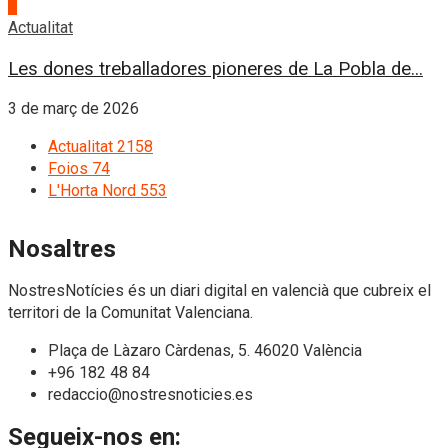
4
Actualitat
Les dones treballadores pioneres de La Pobla de...
3 de març de 2026
Actualitat
2158
Foios
74
L'Horta Nord
553
Nosaltres
NostresNotícies és un diari digital en valencià que cubreix el
territori de la Comunitat Valenciana.
Plaça de Làzaro Càrdenas, 5. 46020 València
+96 182 48 84
redaccio@nostresnoticies.es
Segueix-nos en: