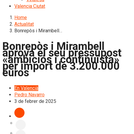
Valencia Ciutat
Home
Actualitat
Bonrepòs i Mirambell…
Bonrepòs i Mirambell
aprova el seu pressupost
«ambiciós i continuista»
per import de 3.200.000
euros
En Valencià
Pedro Navarro
3 de febrer de 2025