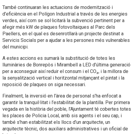
També continuaran les actuacions de modernització i
d’eficiència en el Polígon Industrial a través de les energies
verdes, així com se sol·licitarà la subvenció pertinent per a
afegir més kW de plaques fotovoltaiques al Parc dels
Paellers, en el qual es desenrotllarà un projecte destinat a
Servicis Socials per a ajudar a les persones més vulnerables
del municipi.
A estes accions es sumarà la substitució de totes les
lluminàries de Bonrepòs i Mirambell a LED d’última generació
per a aconseguir així reduir el consum i el CO₂, i la millora de
la senyalització vertical i horitzontal mitjançant el pintat i la
reposició de plaques on siga necessari.
Finalment, la inversió en l’àrea de personal s’ha enfocat a
garantir la tranquil·litat i l’estabilitat de la plantilla. Per primera
vegada en la història del poble, l’Ajuntament té cobertes totes
les places de Policia Local, amb sis agents i el seu cap, i
també s’han estabilitzat els llocs d’un arquitecte, un
arquitecte tècnic, dos auxiliars administratives i un oficial de