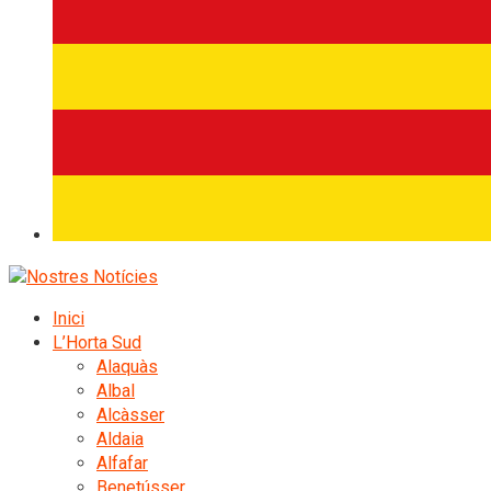
Inici
L’Horta Sud
Alaquàs
Albal
Alcàsser
Aldaia
Alfafar
Benetússer