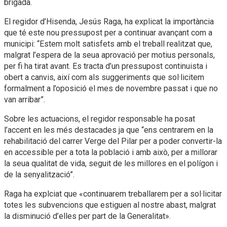
brigada.
El regidor d’Hisenda, Jesús Raga, ha explicat la importància
que té este nou pressupost per a continuar avançant com a
municipi: “Estem molt satisfets amb el treball realitzat que,
malgrat l’espera de la seua aprovació per motius personals,
per fi ha tirat avant. Es tracta d’un pressupost continuista i
obert a canvis, així com als suggeriments que sol·licitem
formalment a l’oposició el mes de novembre passat i que no
van arribar”.
Sobre les actuacions, el regidor responsable ha posat
l’accent en les més destacades ja que “ens centrarem en la
rehabilitació del carrer Verge del Pilar per a poder convertir-la
en accessible per a tota la població i amb això, per a millorar
la seua qualitat de vida, seguit de les millores en el polígon i
de la senyalització”.
Raga ha explciat que «continuarem treballarem per a sol·licitar
totes les subvencions que estiguen al nostre abast, malgrat
la disminució d’elles per part de la Generalitat».