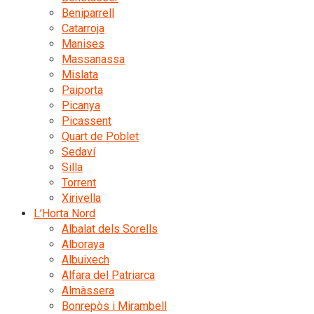
Beniparrell
Catarroja
Manises
Massanassa
Mislata
Paiporta
Picanya
Picassent
Quart de Poblet
Sedaví
Silla
Torrent
Xirivella
L’Horta Nord
Albalat dels Sorells
Alboraya
Albuixech
Alfara del Patriarca
Almàssera
Bonrepòs i Mirambell