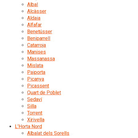
Albal
Alcàsser
Aldaia
Alfafar
Benetússer
Beniparrell
Catarroja
Manises
Massanassa
Mislata
Paiporta
Picanya
Picassent
Quart de Poblet
Sedaví
Silla
Torrent
Xirivella
L’Horta Nord
Albalat dels Sorells