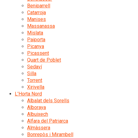
Beniparrell
Catarroja
Manises
Massanassa
Mislata
Paiporta
Picanya
Picassent
Quart de Poblet
Sedaví
Silla
Torrent
Xirivella
L’Horta Nord
Albalat dels Sorells
Alboraya
Albuixech
Alfara del Patriarca
Almàssera
Bonrepòs i Mirambell