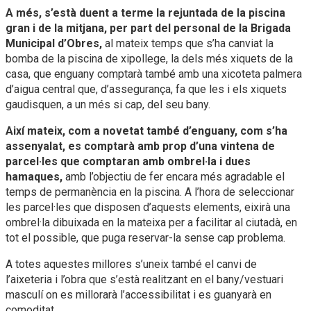
A més, s’està duent a terme la rejuntada de la piscina
gran i de la mitjana, per part del personal de la Brigada
Municipal d’Obres,
al mateix temps que s’ha canviat la
bomba de la piscina de xipollege, la dels més xiquets de la
casa, que enguany comptarà també amb una xicoteta palmera
d’aigua central que, d’assegurança, fa que les i els xiquets
gaudisquen, a un més si cap, del seu bany.
Així mateix, com a novetat també d’enguany, com s’ha
assenyalat, es comptarà amb prop d’una vintena de
parcel·les que comptaran amb ombrel·la i dues
hamaques,
amb l’objectiu de fer encara més agradable el
temps de permanència en la piscina. A l’hora de seleccionar
les parcel·les que disposen d’aquests elements, eixirà una
ombrel·la dibuixada en la mateixa per a facilitar al ciutadà, en
tot el possible, que puga reservar-la sense cap problema.
A totes aquestes millores s’uneix també el canvi de
l’aixeteria i l’obra que s’està realitzant en el bany/vestuari
masculí on es millorarà l’accessibilitat i es guanyarà en
comoditat.