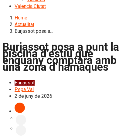
Valencia Ciutat
Home
Actualitat
Burjassot posa a…
Burjassot posa a punt la
piscina d’estiu que
enguany comptarà amb
una zona d’hamaques
Burjassot
Pepa Val
2 de juny de 2026