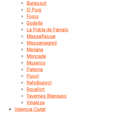
Burjassot
El Puig
Foios
Godella
La Pobla de Farnals
Massalfassar
Massamagrell
Meliana
Moncada
Museros
Paterna
Puçol
Rafelbunyol
Rocafort
Tavernes Blanques
Vinalesa
Valencia Ciutat