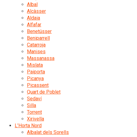
Albal
Alcàsser
Aldaia
Alfafar
Benetússer
Beniparrell
Catarroja
Manises
Massanassa
Mislata
Paiporta
Picanya
Picassent
Quart de Poblet
Sedaví
Silla
Torrent
Xirivella
L’Horta Nord
Albalat dels Sorells