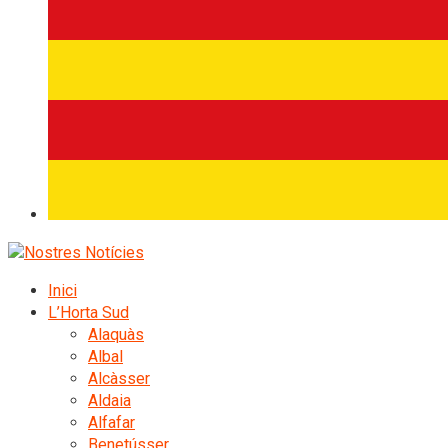
Inici
L’Horta Sud
Alaquàs
Albal
Alcàsser
Aldaia
Alfafar
Benetússer