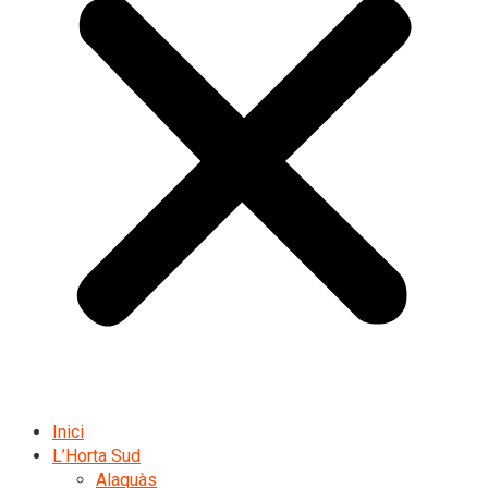
Inici
L’Horta Sud
Alaquàs