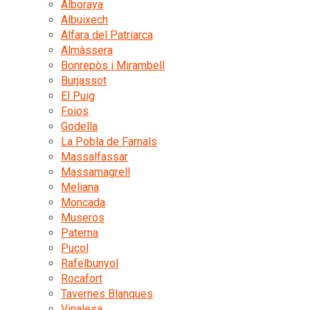
Alboraya
Albuixech
Alfara del Patriarca
Almàssera
Bonrepòs i Mirambell
Burjassot
El Puig
Foios
Godella
La Pobla de Farnals
Massalfassar
Massamagrell
Meliana
Moncada
Museros
Paterna
Puçol
Rafelbunyol
Rocafort
Tavernes Blanques
Vinalesa