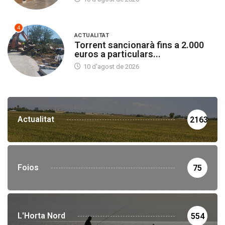
4
ACTUALITAT
Torrent sancionarà fins a 2.000
euros a particulars...
10 d'agost de 2026
Actualitat
2163
Foios
75
L'Horta Nord
554