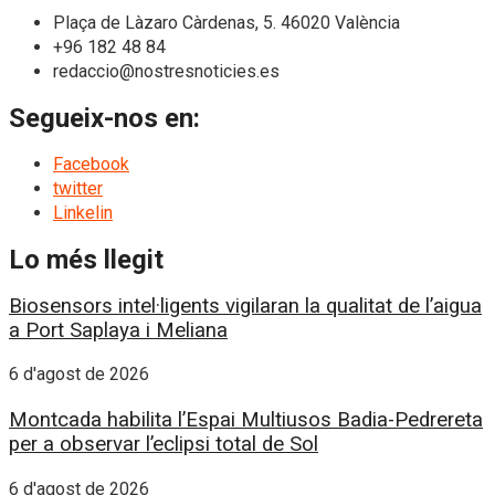
Plaça de Làzaro Càrdenas, 5. 46020 València
+96 182 48 84
redaccio@nostresnoticies.es
Segueix-nos en:
Facebook
twitter
Linkelin
Lo més llegit
Biosensors intel·ligents vigilaran la qualitat de l’aigua
a Port Saplaya i Meliana
6 d'agost de 2026
Montcada habilita l’Espai Multiusos Badia-Pedrereta
per a observar l’eclipsi total de Sol
6 d'agost de 2026