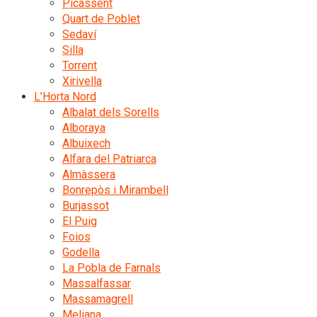
Picassent
Quart de Poblet
Sedaví
Silla
Torrent
Xirivella
L’Horta Nord
Albalat dels Sorells
Alboraya
Albuixech
Alfara del Patriarca
Almàssera
Bonrepòs i Mirambell
Burjassot
El Puig
Foios
Godella
La Pobla de Farnals
Massalfassar
Massamagrell
Meliana