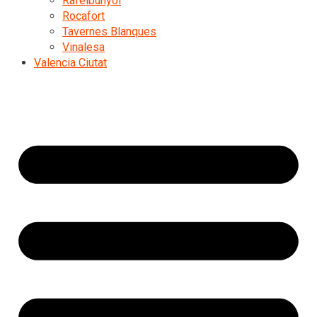
Rafelbunyol
Rocafort
Tavernes Blanques
Vinalesa
Valencia Ciutat