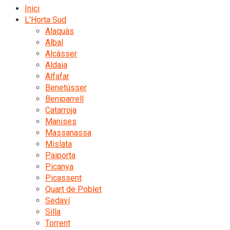
Inici
L’Horta Sud
Alaquàs
Albal
Alcàsser
Aldaia
Alfafar
Benetússer
Beniparrell
Catarroja
Manises
Massanassa
Mislata
Paiporta
Picanya
Picassent
Quart de Poblet
Sedaví
Silla
Torrent