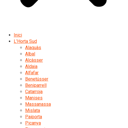
Inici
L’Horta Sud
Alaquàs
Albal
Alcàsser
Aldaia
Alfafar
Benetússer
Beniparrell
Catarroja
Manises
Massanassa
Mislata
Paiporta
Picanya