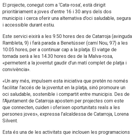
El projecte, conegut com a ‘Cata-rosa’, està dirigit
prioritàriament a joves d’entre 16 i 30 anys dels dos
municipis i cerca oferir una alternativa d’oci saludable, segura
i accessible durant estiu.
Este servici eixirà a les 9.50 hores des de Catarroja (avinguda
Rambleta, 9) i farà parada a Benetússer (camí Nou, 97) a les
10.05 hores, per a continuar cap a la platja. El viatge de
tornada serà a les 14.30 hores des de la Malva-rosa,
«permetent a la joventut gaudir d’un matí complet de platja i
convivència».
«Un any més, impulsem esta iniciativa que pretén no només
facilitar l’accés de la joventut en la platja, sinó promoure un
oci saludable, sostenible i compartit entre municipis. Des de
l’Ajuntament de Catarroja apostem per projectes com este
que connecten, cuiden i oferixen oportunitats reals a les
persones joves», expressa l’alcaldessa de Catarroja, Lorena
Silvent.
Esta és una de les activitats que inclouen les programacions