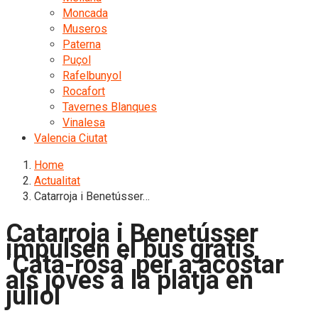
Moncada
Museros
Paterna
Puçol
Rafelbunyol
Rocafort
Tavernes Blanques
Vinalesa
Valencia Ciutat
Home
Actualitat
Catarroja i Benetússer…
Catarroja i Benetússer
impulsen el bus gratis
‘Cata-rosa’ per a acostar
als joves a la platja en
juliol