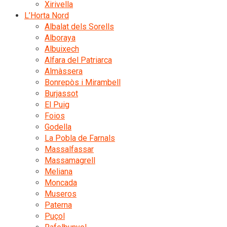
Xirivella
L’Horta Nord
Albalat dels Sorells
Alboraya
Albuixech
Alfara del Patriarca
Almàssera
Bonrepòs i Mirambell
Burjassot
El Puig
Foios
Godella
La Pobla de Farnals
Massalfassar
Massamagrell
Meliana
Moncada
Museros
Paterna
Puçol