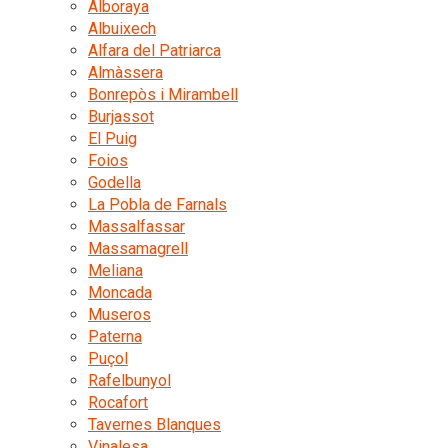
Alboraya
Albuixech
Alfara del Patriarca
Almàssera
Bonrepòs i Mirambell
Burjassot
El Puig
Foios
Godella
La Pobla de Farnals
Massalfassar
Massamagrell
Meliana
Moncada
Museros
Paterna
Puçol
Rafelbunyol
Rocafort
Tavernes Blanques
Vinalesa