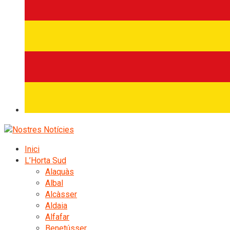
Inici
L’Horta Sud
Alaquàs
Albal
Alcàsser
Aldaia
Alfafar
Benetússer