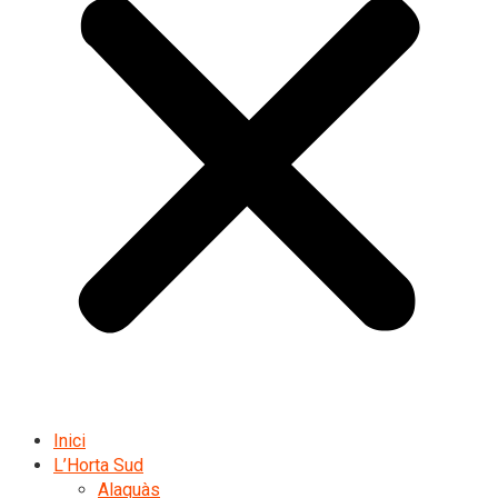
Inici
L’Horta Sud
Alaquàs