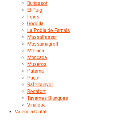
Burjassot
El Puig
Foios
Godella
La Pobla de Farnals
Massalfassar
Massamagrell
Meliana
Moncada
Museros
Paterna
Puçol
Rafelbunyol
Rocafort
Tavernes Blanques
Vinalesa
Valencia Ciutat