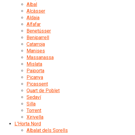
Albal
Alcàsser
Aldaia
Alfafar
Benetússer
Beniparrell
Catarroja
Manises
Massanassa
Mislata
Paiporta
Picanya
Picassent
Quart de Poblet
Sedaví
Silla
Torrent
Xirivella
L’Horta Nord
Albalat dels Sorells