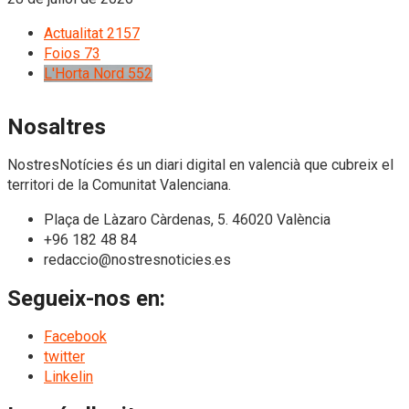
Actualitat
2157
Foios
73
L'Horta Nord
552
Nosaltres
NostresNotícies és un diari digital en valencià que cubreix el
territori de la Comunitat Valenciana.
Plaça de Làzaro Càrdenas, 5. 46020 València
+96 182 48 84
redaccio@nostresnoticies.es
Segueix-nos en:
Facebook
twitter
Linkelin