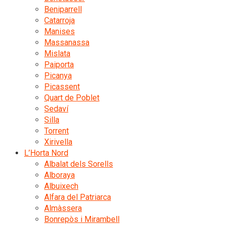
Beniparrell
Catarroja
Manises
Massanassa
Mislata
Paiporta
Picanya
Picassent
Quart de Poblet
Sedaví
Silla
Torrent
Xirivella
L’Horta Nord
Albalat dels Sorells
Alboraya
Albuixech
Alfara del Patriarca
Almàssera
Bonrepòs i Mirambell