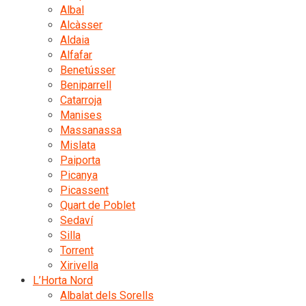
Albal
Alcàsser
Aldaia
Alfafar
Benetússer
Beniparrell
Catarroja
Manises
Massanassa
Mislata
Paiporta
Picanya
Picassent
Quart de Poblet
Sedaví
Silla
Torrent
Xirivella
L’Horta Nord
Albalat dels Sorells