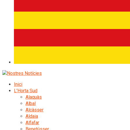
Inici
L’Horta Sud
Alaquàs
Albal
Alcàsser
Aldaia
Alfafar
Benetússer