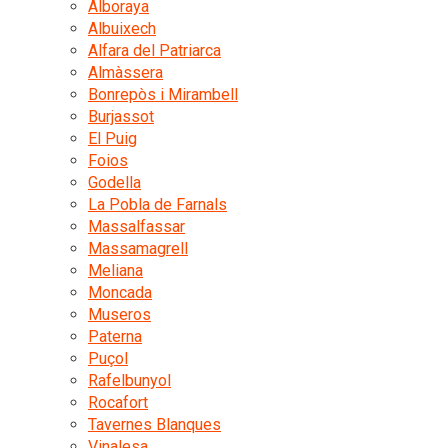
Alboraya
Albuixech
Alfara del Patriarca
Almàssera
Bonrepòs i Mirambell
Burjassot
El Puig
Foios
Godella
La Pobla de Farnals
Massalfassar
Massamagrell
Meliana
Moncada
Museros
Paterna
Puçol
Rafelbunyol
Rocafort
Tavernes Blanques
Vinalesa