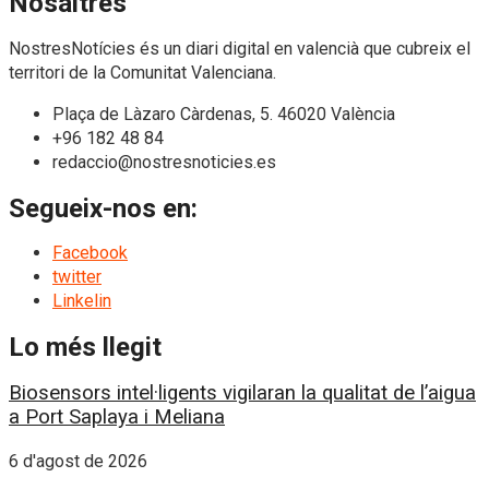
Nosaltres
NostresNotícies és un diari digital en valencià que cubreix el
territori de la Comunitat Valenciana.
Plaça de Làzaro Càrdenas, 5. 46020 València
+96 182 48 84
redaccio@nostresnoticies.es
Segueix-nos en:
Facebook
twitter
Linkelin
Lo més llegit
Biosensors intel·ligents vigilaran la qualitat de l’aigua
a Port Saplaya i Meliana
6 d'agost de 2026