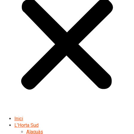
Inici
L’Horta Sud
Alaquàs