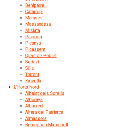
Beniparrell
Catarroja
Manises
Massanassa
Mislata
Paiporta
Picanya
Picassent
Quart de Poblet
Sedaví
Silla
Torrent
Xirivella
L’Horta Nord
Albalat dels Sorells
Alboraya
Albuixech
Alfara del Patriarca
Almàssera
Bonrepòs i Mirambell