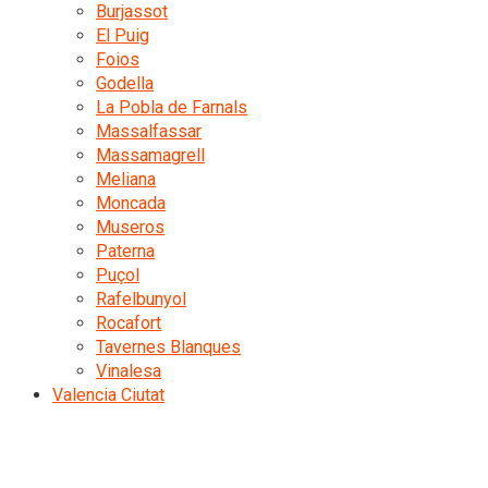
Burjassot
El Puig
Foios
Godella
La Pobla de Farnals
Massalfassar
Massamagrell
Meliana
Moncada
Museros
Paterna
Puçol
Rafelbunyol
Rocafort
Tavernes Blanques
Vinalesa
Valencia Ciutat