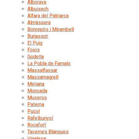
Alboraya
Albuixech
Alfara del Patriarca
Almàssera
Bonrepòs i Mirambell
Burjassot
El Puig
Foios
Godella
La Pobla de Farnals
Massalfassar
Massamagrell
Meliana
Moncada
Museros
Paterna
Puçol
Rafelbunyol
Rocafort
Tavernes Blanques
Vinalesa