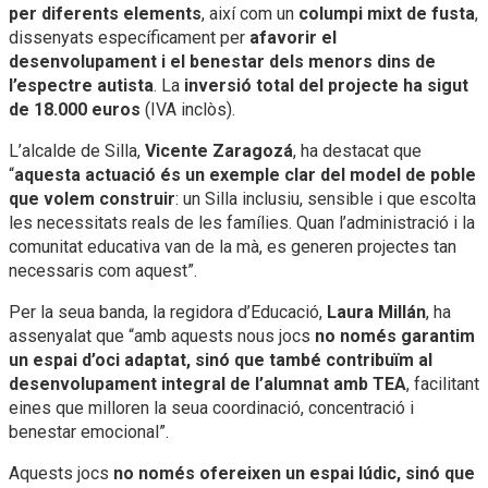
per diferents elements
, així com un
columpi mixt de fusta
,
dissenyats específicament per
afavorir el
desenvolupament i el benestar dels menors dins de
l’espectre autista
. La
inversió total del projecte ha sigut
de 18.000 euros
(IVA inclòs).
L’alcalde de Silla,
Vicente Zaragozá
, ha destacat que
“
aquesta actuació és un exemple clar del model de poble
que volem construir
: un Silla inclusiu, sensible i que escolta
les necessitats reals de les famílies. Quan l’administració i la
comunitat educativa van de la mà, es generen projectes tan
necessaris com aquest”.
Per la seua banda, la regidora d’Educació,
Laura Millán
, ha
assenyalat que “amb aquests nous jocs
no només garantim
un espai d’oci adaptat, sinó que també contribuïm al
desenvolupament integral de l’alumnat amb TEA
, facilitant
eines que milloren la seua coordinació, concentració i
benestar emocional”.
Aquests jocs
no només ofereixen un espai lúdic, sinó que