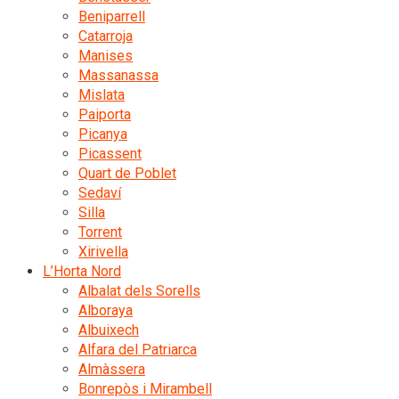
Beniparrell
Catarroja
Manises
Massanassa
Mislata
Paiporta
Picanya
Picassent
Quart de Poblet
Sedaví
Silla
Torrent
Xirivella
L’Horta Nord
Albalat dels Sorells
Alboraya
Albuixech
Alfara del Patriarca
Almàssera
Bonrepòs i Mirambell