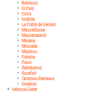
Burjassot
El Puig
Foios
Godella
La Pobla de Farnals
Massalfassar
Massamagrell
Meliana
Moncada
Museros
Paterna
Puçol
Rafelbunyol
Rocafort
Tavernes Blanques
Vinalesa
Valencia Ciutat