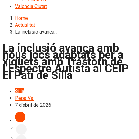
Valencia Ciutat
Home
Actualitat
La inclusió avança…
La inclusió avança amb
nous jocs adaptats per a
xiquets amb Trastorn de
l’Espectre Autista al CEIP
El Patí de Silla
Silla
Pepa Val
7 d'abril de 2026