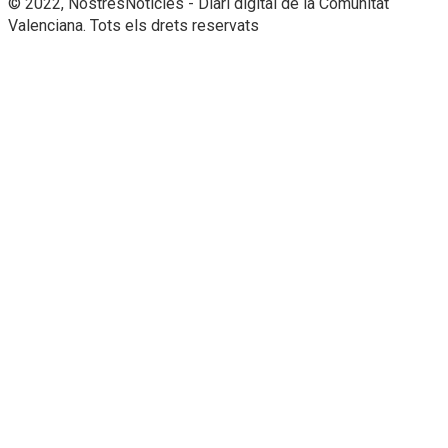
© 2022, NostresNotícies - Diari digital de la Comunitat
Valenciana. Tots els drets reservats