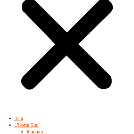
Inici
L’Horta Sud
Alaquàs