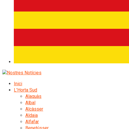
Inici
L’Horta Sud
Alaquàs
Albal
Alcàsser
Aldaia
Alfafar
Benetússer