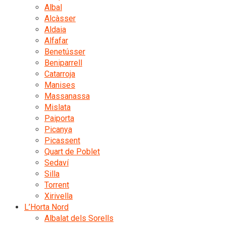
Albal
Alcàsser
Aldaia
Alfafar
Benetússer
Beniparrell
Catarroja
Manises
Massanassa
Mislata
Paiporta
Picanya
Picassent
Quart de Poblet
Sedaví
Silla
Torrent
Xirivella
L’Horta Nord
Albalat dels Sorells