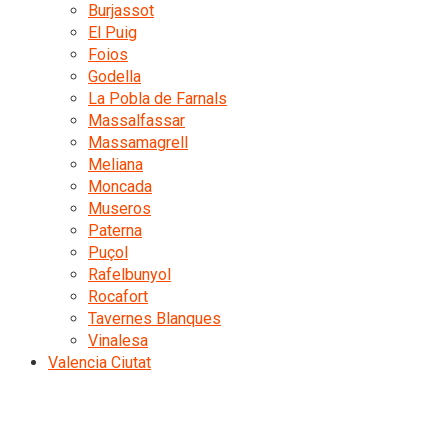
Burjassot
El Puig
Foios
Godella
La Pobla de Farnals
Massalfassar
Massamagrell
Meliana
Moncada
Museros
Paterna
Puçol
Rafelbunyol
Rocafort
Tavernes Blanques
Vinalesa
Valencia Ciutat