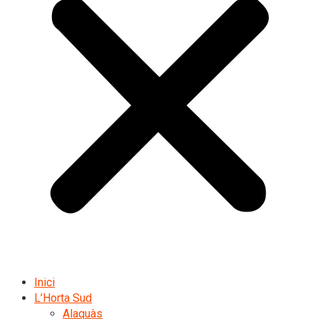
Inici
L’Horta Sud
Alaquàs