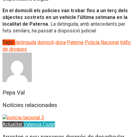
En el domicili els policies van trobar fins a un terç dels
objectes sostrets en un vehicle l’última setmana en la
localitat de Paterna.
La detinguda, amb antecedents per
fets similars, ha passat a disposició judicial.
Tags:
detinguda
domicili
dona
Paterna
Policía Nacional
tràfic
de drogues
Pepa Val
Notícies relacionades
Actualitat
Valencia Ciutat
Arresten a nou persones després de desarticular...