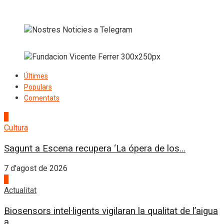
Últimes
Populars
Comentats
1
Cultura
Sagunt a Escena recupera ‘La ópera de los...
7 d'agost de 2026
2
Actualitat
Biosensors intel·ligents vigilaran la qualitat de l’aigua
a...