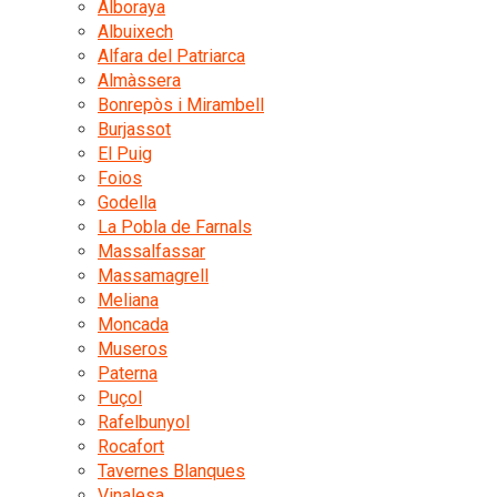
Alboraya
Albuixech
Alfara del Patriarca
Almàssera
Bonrepòs i Mirambell
Burjassot
El Puig
Foios
Godella
La Pobla de Farnals
Massalfassar
Massamagrell
Meliana
Moncada
Museros
Paterna
Puçol
Rafelbunyol
Rocafort
Tavernes Blanques
Vinalesa