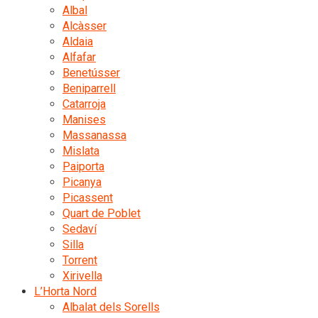
Albal
Alcàsser
Aldaia
Alfafar
Benetússer
Beniparrell
Catarroja
Manises
Massanassa
Mislata
Paiporta
Picanya
Picassent
Quart de Poblet
Sedaví
Silla
Torrent
Xirivella
L’Horta Nord
Albalat dels Sorells