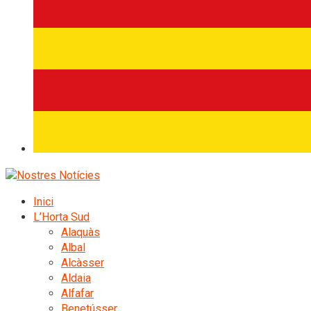
Inici
L’Horta Sud
Alaquàs
Albal
Alcàsser
Aldaia
Alfafar
Benetússer