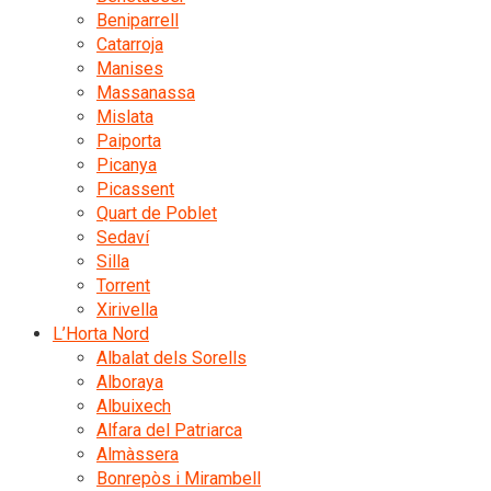
Beniparrell
Catarroja
Manises
Massanassa
Mislata
Paiporta
Picanya
Picassent
Quart de Poblet
Sedaví
Silla
Torrent
Xirivella
L’Horta Nord
Albalat dels Sorells
Alboraya
Albuixech
Alfara del Patriarca
Almàssera
Bonrepòs i Mirambell