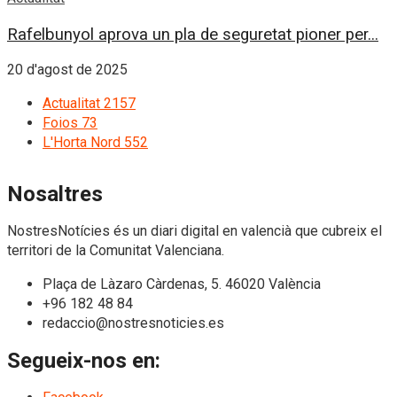
Rafelbunyol aprova un pla de seguretat pioner per...
20 d'agost de 2025
Actualitat
2157
Foios
73
L'Horta Nord
552
Nosaltres
NostresNotícies és un diari digital en valencià que cubreix el
territori de la Comunitat Valenciana.
Plaça de Làzaro Càrdenas, 5. 46020 València
+96 182 48 84
redaccio@nostresnoticies.es
Segueix-nos en: