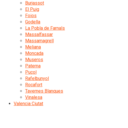
Burjassot
El Puig
Foios
Godella
La Pobla de Farnals
Massalfassar
Massamagrell
Meliana
Moncada
Museros
Paterna
Puçol
Rafelbunyol
Rocafort
Tavernes Blanques
Vinalesa
Valencia Ciutat