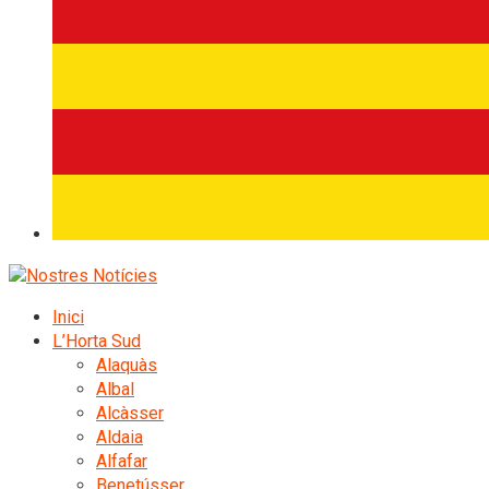
Inici
L’Horta Sud
Alaquàs
Albal
Alcàsser
Aldaia
Alfafar
Benetússer