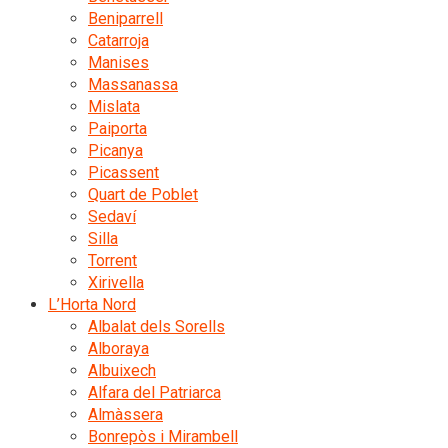
Beniparrell
Catarroja
Manises
Massanassa
Mislata
Paiporta
Picanya
Picassent
Quart de Poblet
Sedaví
Silla
Torrent
Xirivella
L’Horta Nord
Albalat dels Sorells
Alboraya
Albuixech
Alfara del Patriarca
Almàssera
Bonrepòs i Mirambell