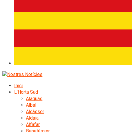
Inici
L’Horta Sud
Alaquàs
Albal
Alcàsser
Aldaia
Alfafar
Benetússer