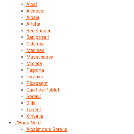
Albal
Alcàsser
Aldaia
Alfafar
Benetússer
Beniparrell
Catarroja
Manises
Massanassa
Mislata
Paiporta
Picanya
Picassent
Quart de Poblet
Sedaví
Silla
Torrent
Xirivella
L’Horta Nord
Albalat dels Sorells