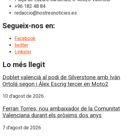
+96 182 48 84
redaccio@nostresnoticies.es
Segueix-nos en:
Facebook
twitter
Linkelin
Lo més llegit
Doblet valencià al podi de Silverstone amb Iván
Ortolá segon i Álex Escrig tercer en Moto2
10 d'agost de 2026
Ferran Torres, nou ambaixador de la Comunitat
Valenciana durant els pròxims dos anys
7 d'agost de 2026