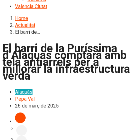
Valencia Ciutat
Home
Actualitat
El barri de…
El barri de la Puríssima
d’Alaquàs comptarà amb
tela antiarrels per a
millorar la infraestructura
verda
Alaquàs
Pepa Val
26 de març de 2025