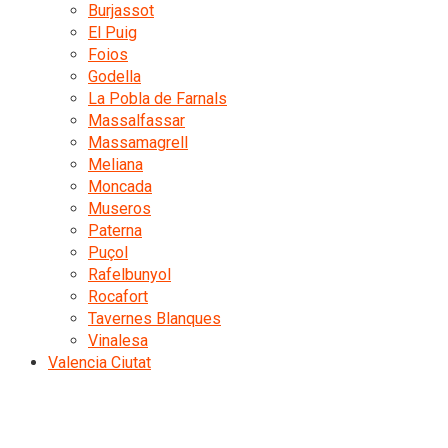
Burjassot
El Puig
Foios
Godella
La Pobla de Farnals
Massalfassar
Massamagrell
Meliana
Moncada
Museros
Paterna
Puçol
Rafelbunyol
Rocafort
Tavernes Blanques
Vinalesa
Valencia Ciutat