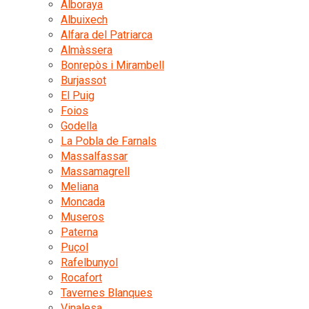
Alboraya
Albuixech
Alfara del Patriarca
Almàssera
Bonrepòs i Mirambell
Burjassot
El Puig
Foios
Godella
La Pobla de Farnals
Massalfassar
Massamagrell
Meliana
Moncada
Museros
Paterna
Puçol
Rafelbunyol
Rocafort
Tavernes Blanques
Vinalesa