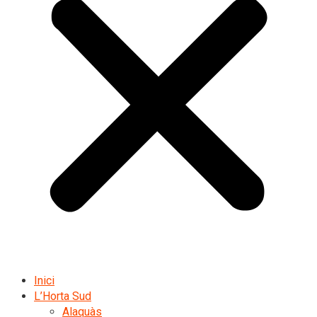
Inici
L’Horta Sud
Alaquàs