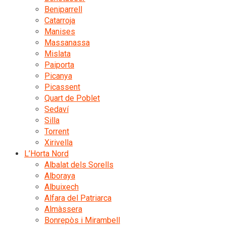
Beniparrell
Catarroja
Manises
Massanassa
Mislata
Paiporta
Picanya
Picassent
Quart de Poblet
Sedaví
Silla
Torrent
Xirivella
L’Horta Nord
Albalat dels Sorells
Alboraya
Albuixech
Alfara del Patriarca
Almàssera
Bonrepòs i Mirambell