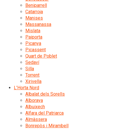
Beniparrell
Catarroja
Manises
Massanassa
Mislata
Paiporta
Picanya
Picassent
Quart de Poblet
Sedaví
Silla
Torrent
Xirivella
L’Horta Nord
Albalat dels Sorells
Alboraya
Albuixech
Alfara del Patriarca
Almàssera
Bonrepòs i Mirambell