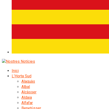
Inici
L’Horta Sud
Alaquàs
Albal
Alcàsser
Aldaia
Alfafar
Benetússer