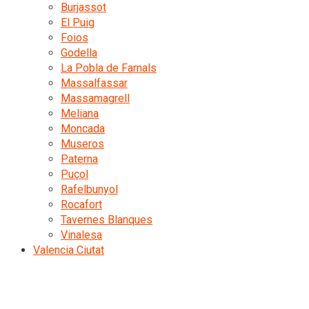
Burjassot
El Puig
Foios
Godella
La Pobla de Farnals
Massalfassar
Massamagrell
Meliana
Moncada
Museros
Paterna
Puçol
Rafelbunyol
Rocafort
Tavernes Blanques
Vinalesa
Valencia Ciutat