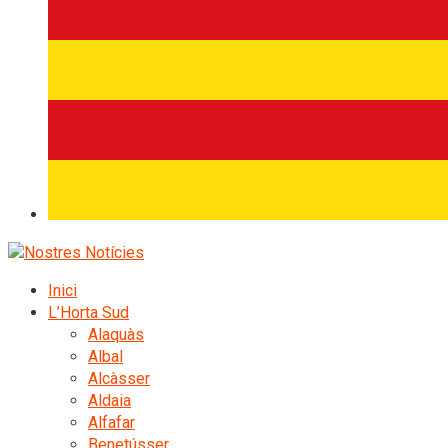
Inici
L’Horta Sud
Alaquàs
Albal
Alcàsser
Aldaia
Alfafar
Benetússer