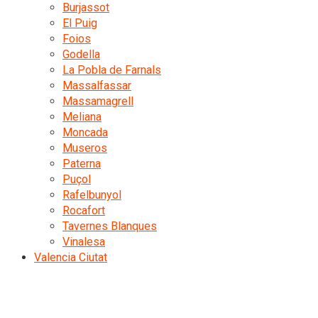
Burjassot
El Puig
Foios
Godella
La Pobla de Farnals
Massalfassar
Massamagrell
Meliana
Moncada
Museros
Paterna
Puçol
Rafelbunyol
Rocafort
Tavernes Blanques
Vinalesa
Valencia Ciutat