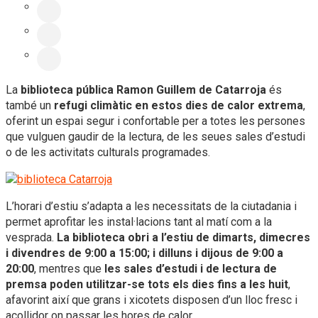
La
biblioteca pública Ramon Guillem de Catarroja
és
també un
refugi climàtic en estos dies de calor extrema
,
oferint un espai segur i confortable per a totes les persones
que vulguen gaudir de la lectura, de les seues sales d’estudi
o de les activitats culturals programades.
L’horari d’estiu s’adapta a les necessitats de la ciutadania i
permet aprofitar les instal·lacions tant al matí com a la
vesprada.
La biblioteca obri a l’estiu de dimarts, dimecres
i divendres de 9:00 a 15:00; i dilluns i dijous de 9:00 a
20:00
, mentres que
les sales d’estudi i de lectura de
premsa poden utilitzar-se tots els dies fins a les huit
,
afavorint així que grans i xicotets disposen d’un lloc fresc i
acollidor on passar les hores de calor.