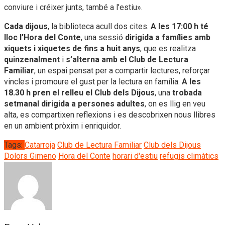
conviure i créixer junts, també a l’estiu».
Cada dijous
, la biblioteca acull dos cites.
A les 17:00 h té
lloc l’Hora del Conte
, una sessió
dirigida a famílies amb
xiquets i xiquetes de fins a huit anys
, que es realitza
quinzenalment
i
s’alterna amb el Club de Lectura
Familiar
, un espai pensat per a compartir lectures, reforçar
vincles i promoure el gust per la lectura en família.
A les
18.30 h
pren el relleu el Club dels Dijous
, una
trobada
setmanal dirigida a persones adultes
, on es llig en veu
alta, es compartixen reflexions i es descobrixen nous llibres
en un ambient pròxim i enriquidor.
Tags:
Catarroja
Club de Lectura Familiar
Club dels Dijous
Dolors Gimeno
Hora del Conte
horari d'estiu
refugis climàtics