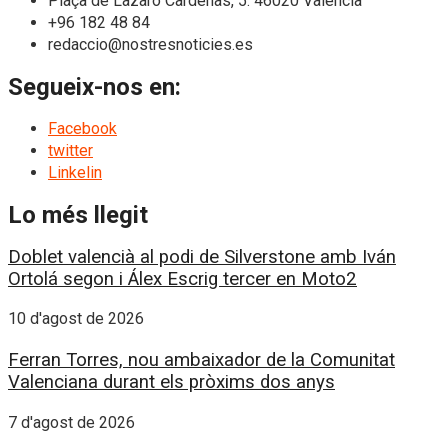
Plaça de Làzaro Càrdenas, 5. 46020 València
+96 182 48 84
redaccio@nostresnoticies.es
Segueix-nos en:
Facebook
twitter
Linkelin
Lo més llegit
Doblet valencià al podi de Silverstone amb Iván
Ortolá segon i Álex Escrig tercer en Moto2
10 d'agost de 2026
Ferran Torres, nou ambaixador de la Comunitat
Valenciana durant els pròxims dos anys
7 d'agost de 2026