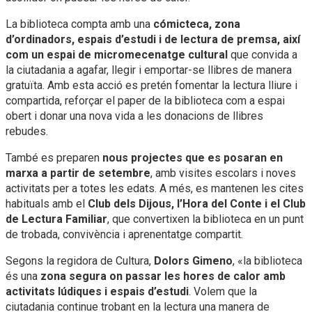
La biblioteca compta amb una
cómicteca, zona
d’ordinadors, espais d’estudi i de lectura de premsa, així
com un espai de micromecenatge cultural
que convida a
la ciutadania a agafar, llegir i emportar-se llibres de manera
gratuïta. Amb esta acció es pretén fomentar la lectura lliure i
compartida, reforçar el paper de la biblioteca com a espai
obert i donar una nova vida a les donacions de llibres
rebudes.
També es preparen
nous projectes que es posaran en
marxa a partir de setembre
, amb visites escolars i noves
activitats per a totes les edats. A més, es mantenen les cites
habituals amb el
Club dels Dijous, l’Hora del Conte i el Club
de Lectura Familiar
, que convertixen la biblioteca en un punt
de trobada, convivència i aprenentatge compartit.
Segons la regidora de Cultura,
Dolors Gimeno
, «la biblioteca
és una
zona segura on passar les hores de calor amb
activitats lúdiques i espais d’estudi
. Volem que la
ciutadania continue trobant en la lectura una manera de