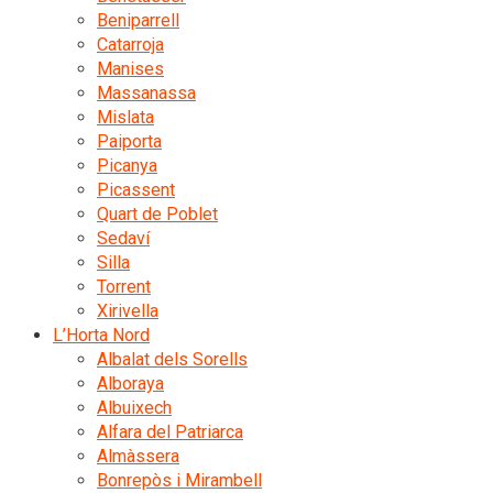
Beniparrell
Catarroja
Manises
Massanassa
Mislata
Paiporta
Picanya
Picassent
Quart de Poblet
Sedaví
Silla
Torrent
Xirivella
L’Horta Nord
Albalat dels Sorells
Alboraya
Albuixech
Alfara del Patriarca
Almàssera
Bonrepòs i Mirambell