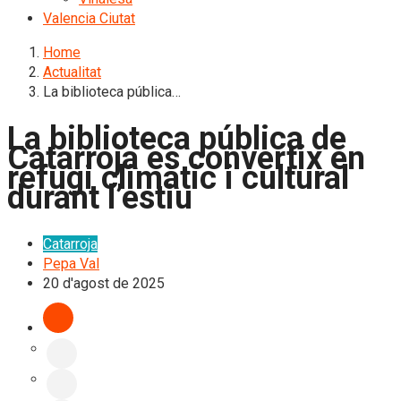
Valencia Ciutat
Home
Actualitat
La biblioteca pública…
La biblioteca pública de
Catarroja es convertix en
refugi climàtic i cultural
durant l’estiu
Catarroja
Pepa Val
20 d'agost de 2025