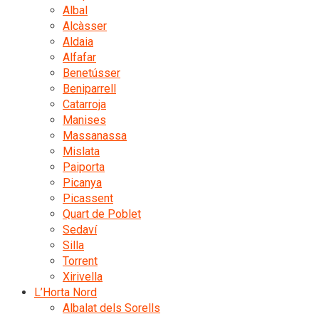
Albal
Alcàsser
Aldaia
Alfafar
Benetússer
Beniparrell
Catarroja
Manises
Massanassa
Mislata
Paiporta
Picanya
Picassent
Quart de Poblet
Sedaví
Silla
Torrent
Xirivella
L’Horta Nord
Albalat dels Sorells