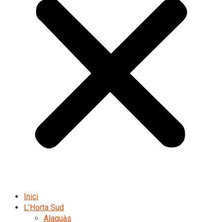
Inici
L’Horta Sud
Alaquàs