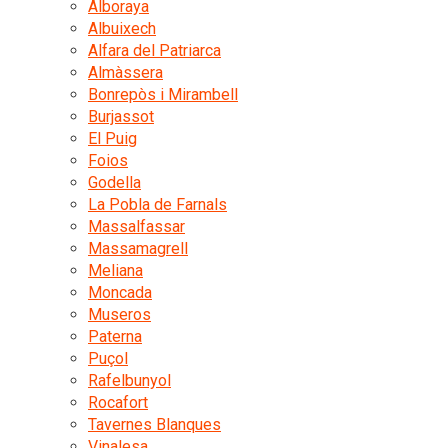
Alboraya
Albuixech
Alfara del Patriarca
Almàssera
Bonrepòs i Mirambell
Burjassot
El Puig
Foios
Godella
La Pobla de Farnals
Massalfassar
Massamagrell
Meliana
Moncada
Museros
Paterna
Puçol
Rafelbunyol
Rocafort
Tavernes Blanques
Vinalesa