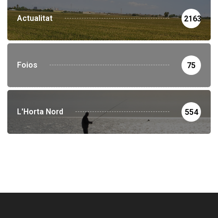
Actualitat
2163
Foios
75
L'Horta Nord
554