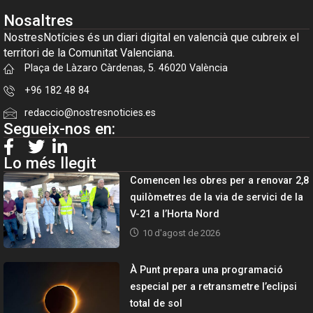
Nosaltres
NostresNotícies és un diari digital en valencià que cubreix el
territori de la Comunitat Valenciana.
Plaça de Làzaro Càrdenas, 5. 46020 València
+96 182 48 84
redaccio@nostresnoticies.es
Segueix-nos en:
Lo més llegit
Comencen les obres per a renovar 2,8
quilòmetres de la via de servici de la
V-21 a l’Horta Nord
10 d'agost de 2026
À Punt prepara una programació
especial per a retransmetre l’eclipsi
total de sol