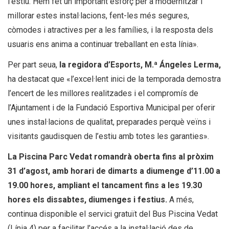
l’estiu. Hem fet un important esforç per a modernitzar i
millorar estes instal·lacions, fent-les més segures,
còmodes i atractives per a les famílies, i la resposta dels
usuaris ens anima a continuar treballant en esta línia».
Per part seua,
la regidora d’Esports, M.ª Ángeles Lerma,
ha destacat que «l’excel·lent inici de la temporada demostra
l’encert de les millores realitzades i el compromís de
l’Ajuntament i de la Fundació Esportiva Municipal per oferir
unes instal·lacions de qualitat, preparades perquè veïns i
visitants gaudisquen de l’estiu amb totes les garanties».
La Piscina Parc Vedat romandrà oberta fins al pròxim
31 d’agost, amb horari de dimarts a diumenge d’11.00 a
19.00 hores, ampliant el tancament fins a les 19.30
hores els dissabtes, diumenges i festius.
A més,
continua disponible el servici gratuït del Bus Piscina Vedat
(Línia 4) per a facilitar l’accés a la instal·lació des de