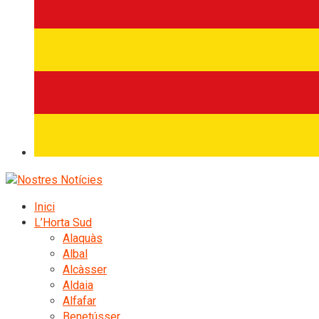
Inici
L’Horta Sud
Alaquàs
Albal
Alcàsser
Aldaia
Alfafar
Benetússer