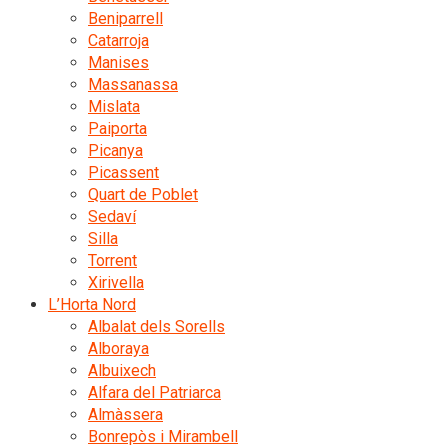
Beniparrell
Catarroja
Manises
Massanassa
Mislata
Paiporta
Picanya
Picassent
Quart de Poblet
Sedaví
Silla
Torrent
Xirivella
L’Horta Nord
Albalat dels Sorells
Alboraya
Albuixech
Alfara del Patriarca
Almàssera
Bonrepòs i Mirambell