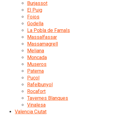
Burjassot
El Puig
Foios
Godella
La Pobla de Farnals
Massalfassar
Massamagrell
Meliana
Moncada
Museros
Paterna
Puçol
Rafelbunyol
Rocafort
Tavernes Blanques
Vinalesa
Valencia Ciutat