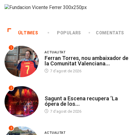
ÚLTIMES
POPULARS
COMENTATS
1
ACTUALITAT
Ferran Torres, nou ambaixador de
la Comunitat Valenciana...
7 d'agost de 2026
2
CULTURA
Sagunt a Escena recupera ‘La
ópera de los...
7 d'agost de 2026
3
ACTUALITAT