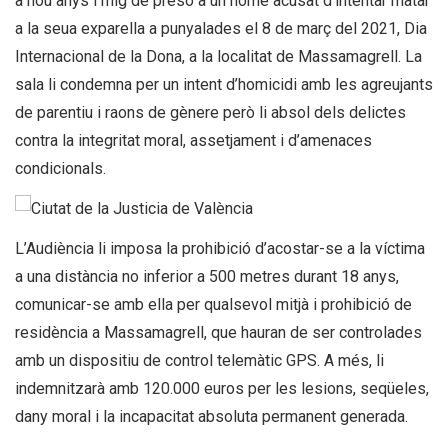
a nou anys i mig de presó a un home acusat d’intentar matar
a la seua exparella a punyalades el 8 de març del 2021, Dia
Internacional de la Dona, a la localitat de Massamagrell. La
sala li condemna per un intent d’homicidi amb les agreujants
de parentiu i raons de gènere però li absol dels delictes
contra la integritat moral, assetjament i d’amenaces
condicionals.
L’Audiència li imposa la prohibició d’acostar-se a la víctima
a una distància no inferior a 500 metres durant 18 anys,
comunicar-se amb ella per qualsevol mitjà i prohibició de
residència a Massamagrell, que hauran de ser controlades
amb un dispositiu de control telemàtic GPS. A més, li
indemnitzarà amb 120.000 euros per les lesions, seqüeles,
dany moral i la incapacitat absoluta permanent generada.