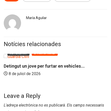
María Aguilar
Notícies relacionades
AT
L'HORTA NORD
ACTUALIT
n jove per furtar en vehicles...
Tanquen te
ol de 2026
1 de juli
Leave a Reply
L'adreça electrònica no es publicarà.
Els camps necessaris