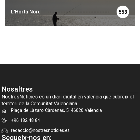
L'Horta Nord
553
Nosaltres
NostresNotícies és un diari digital en valencià que cubreix el
territori de la Comunitat Valenciana.
Plaça de Làzaro Càrdenas, 5. 46020 València
+96 182 48 84
redaccio@nostresnoticies.es
Segueix-nos en: