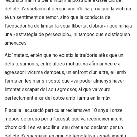
requisits mínims per a intuir» la possible existència del
delicte d’assetjament perquè «no n’hi ha prou que la víctima
té un sentiment de temor, sinó que la conducta de
l’acosador ha de limitar la seua llibertat d’obrar» i que hi haja
una «estratègia de persecució», ni tampoc que existisquen
amenaces.
Així mateix, entén que no existix la traïdoria atès que un
dels testimonis, entre altres motius, va afirmar veure a
agressor i víctima dempeus, un enfront d’un altre, ell amb
l’arma en les mans i sosté que «va poder almenys haver
intentat escapar del seu agressor, al que va veure
perfectament eixir del cotxe amb l’arma en la mà».
Fiscalia i acusació particular reclamaven 18 anys i onze
mesos de presó per a l’acusat, que va reconèixer intent
d’homicidi i es va acollir al seu dret a no declarar, per un
delicte d’assassinat en grau de temptativa, assetjament i