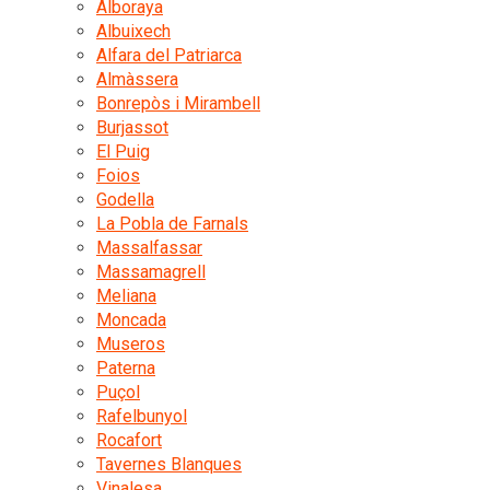
Alboraya
Albuixech
Alfara del Patriarca
Almàssera
Bonrepòs i Mirambell
Burjassot
El Puig
Foios
Godella
La Pobla de Farnals
Massalfassar
Massamagrell
Meliana
Moncada
Museros
Paterna
Puçol
Rafelbunyol
Rocafort
Tavernes Blanques
Vinalesa