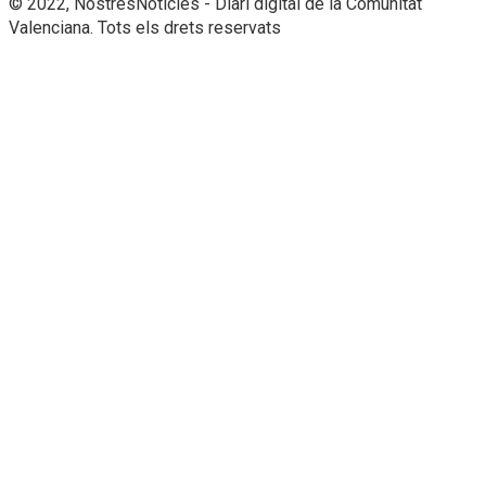
© 2022, NostresNotícies - Diari digital de la Comunitat
Valenciana. Tots els drets reservats