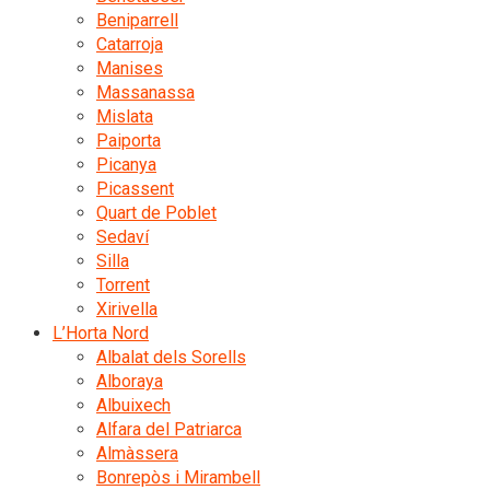
Beniparrell
Catarroja
Manises
Massanassa
Mislata
Paiporta
Picanya
Picassent
Quart de Poblet
Sedaví
Silla
Torrent
Xirivella
L’Horta Nord
Albalat dels Sorells
Alboraya
Albuixech
Alfara del Patriarca
Almàssera
Bonrepòs i Mirambell