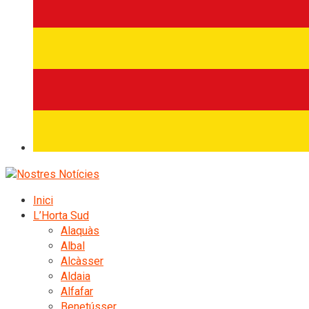
Inici
L’Horta Sud
Alaquàs
Albal
Alcàsser
Aldaia
Alfafar
Benetússer