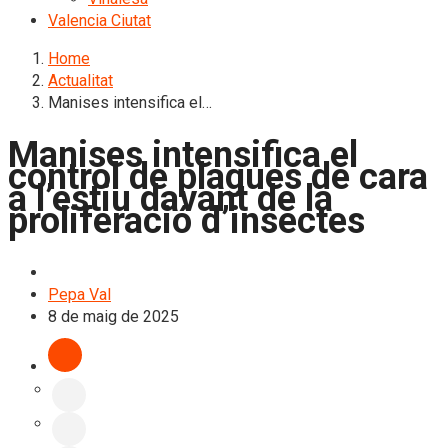
Valencia Ciutat
Home
Actualitat
Manises intensifica el…
Manises intensifica el
control de plagues de cara
a l’estiu davant de la
proliferació d’insectes
L'Horta Sud
Pepa Val
8 de maig de 2025