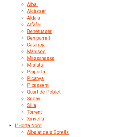
Albal
Alcàsser
Aldaia
Alfafar
Benetússer
Beniparrell
Catarroja
Manises
Massanassa
Mislata
Paiporta
Picanya
Picassent
Quart de Poblet
Sedaví
Silla
Torrent
Xirivella
L’Horta Nord
Albalat dels Sorells