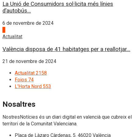
La Unió de Consumidors sol·licita més línies
d’autobús...
6 de novembre de 2024
4
Actualitat
València disposa de 41 habitatges per a reallotjar...
21 de novembre de 2024
Actualitat
2158
Foios
74
L'Horta Nord
553
Nosaltres
NostresNotícies és un diari digital en valencià que cubreix el
territori de la Comunitat Valenciana.
Plaça de Làzaro Càrdenas, 5. 46020 València