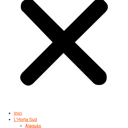
Inici
L’Horta Sud
Alaquàs