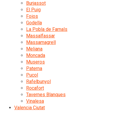
Burjassot
El Puig
Foios
Godella
La Pobla de Farnals
Massalfassar
Massamagrell
Meliana
Moncada
Museros
Paterna
Puçol
Rafelbunyol
Rocafort
Tavernes Blanques
Vinalesa
Valencia Ciutat