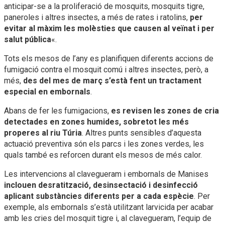
anticipar-se a la proliferació de mosquits, mosquits tigre,
paneroles i altres insectes, a més de rates i ratolins,
per
evitar al màxim les molèsties que causen al veïnat i per
salut pública
«.
Tots els mesos de l’any es planifiquen diferents accions de
fumigació contra el mosquit comú i altres insectes, però, a
més,
des del mes de març s’està fent un tractament
especial en embornals
.
Abans de fer les fumigacions,
es revisen les zones de cria
detectades en zones humides, sobretot les més
properes al riu Túria
. Altres punts sensibles d’aquesta
actuació preventiva són els parcs i les zones verdes, les
quals també es reforcen durant els mesos de més calor.
Les intervencions al clavegueram i embornals de Manises
inclouen desratització, desinsectació i desinfecció
aplicant substàncies diferents per a cada espècie
. Per
exemple, als embornals s’està utilitzant larvicida per acabar
amb les cries del mosquit tigre i, al clavegueram, l’equip de