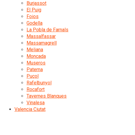
Burjassot
El Puig
Foios
Godella
La Pobla de Farnals
Massalfassar
Massamagrell
Meliana
Moncada
Museros
Paterna
Puçol
Rafelbunyol
Rocafort
Tavernes Blanques
Vinalesa
Valencia Ciutat