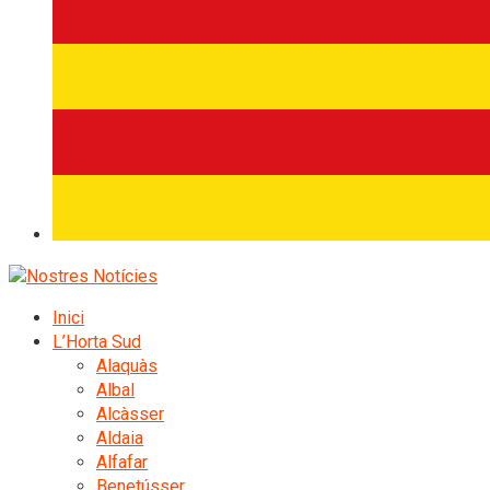
Inici
L’Horta Sud
Alaquàs
Albal
Alcàsser
Aldaia
Alfafar
Benetússer