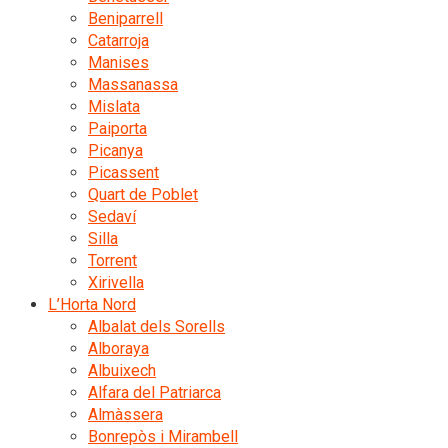
Beniparrell
Catarroja
Manises
Massanassa
Mislata
Paiporta
Picanya
Picassent
Quart de Poblet
Sedaví
Silla
Torrent
Xirivella
L’Horta Nord
Albalat dels Sorells
Alboraya
Albuixech
Alfara del Patriarca
Almàssera
Bonrepòs i Mirambell