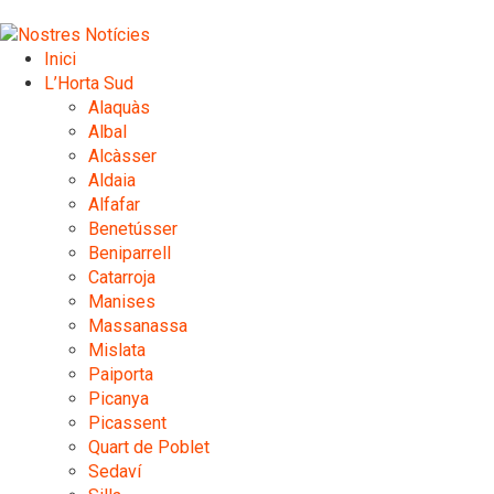
Inici
L’Horta Sud
Alaquàs
Albal
Alcàsser
Aldaia
Alfafar
Benetússer
Beniparrell
Catarroja
Manises
Massanassa
Mislata
Paiporta
Picanya
Picassent
Quart de Poblet
Sedaví