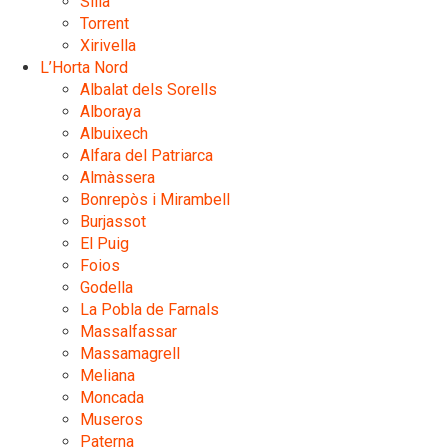
Silla
Torrent
Xirivella
L’Horta Nord
Albalat dels Sorells
Alboraya
Albuixech
Alfara del Patriarca
Almàssera
Bonrepòs i Mirambell
Burjassot
El Puig
Foios
Godella
La Pobla de Farnals
Massalfassar
Massamagrell
Meliana
Moncada
Museros
Paterna