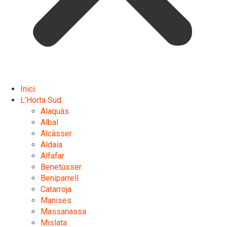
Inici
L’Horta Sud
Alaquàs
Albal
Alcàsser
Aldaia
Alfafar
Benetússer
Beniparrell
Catarroja
Manises
Massanassa
Mislata