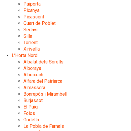
Paiporta
Picanya
Picassent
Quart de Poblet
Sedaví
Silla
Torrent
Xirivella
L’Horta Nord
Albalat dels Sorells
Alboraya
Albuixech
Alfara del Patriarca
Almàssera
Bonrepòs i Mirambell
Burjassot
El Puig
Foios
Godella
La Pobla de Farnals