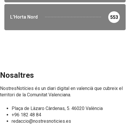
L'Horta Nord
553
Nosaltres
NostresNotícies és un diari digital en valencià que cubreix el
territori de la Comunitat Valenciana.
Plaça de Làzaro Càrdenas, 5. 46020 València
+96 182 48 84
redaccio@nostresnoticies.es