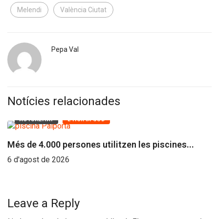
Melendi
València Ciutat
Pepa Val
Notícies relacionades
ACTUALITAT
L'HORTA SUD
Més de 4.000 persones utilitzen les piscines...
P
r
6 d'agost de 2026
5 
Leave a Reply