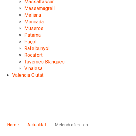
Massalfassar
Massamagrell
Meliana
Moncada
Museros
Paterna
Puçol
Rafelbunyol
Rocafort
Tavernes Blanques
Vinalesa
Valencia Ciutat
Home
Actualitat
Melendi ofereix a…