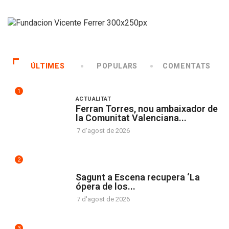
ÚLTIMES
POPULARS
COMENTATS
1
ACTUALITAT
Ferran Torres, nou ambaixador de
la Comunitat Valenciana...
7 d'agost de 2026
2
CULTURA
Sagunt a Escena recupera ‘La
ópera de los...
7 d'agost de 2026
3