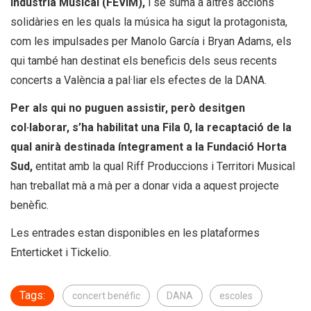
Indústria Musical (FEVIM),
i se suma a altres accions
solidàries en les quals la música ha sigut la protagonista,
com les impulsades per Manolo García i Bryan Adams, els
qui també han destinat els beneficis dels seus recents
concerts a València a pal·liar els efectes de la DANA.
Per als qui no puguen assistir, però desitgen
col·laborar, s’ha habilitat una Fila 0, la recaptació de la
qual anirà destinada íntegrament a la Fundació Horta
Sud,
entitat amb la qual Riff Produccions i Territori Musical
han treballat mà a mà per a donar vida a aquest projecte
benèfic.
Les entrades estan disponibles en les plataformes
Enterticket i Tickelio.
Tags:
concert benéfic
DANA
escoles