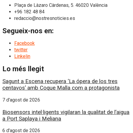
Plaça de Làzaro Càrdenas, 5. 46020 València
+96 182 48 84
redaccio@nostresnoticies.es
Segueix-nos en:
Facebook
twitter
Linkelin
Lo més llegit
Sagunt a Escena recupera ‘La ópera de los tres
centavos’ amb Coque Malla com a protagonista
7 d'agost de 2026
Biosensors intel·ligents vigilaran la qualitat de l’aigua
a Port Saplaya i Meliana
6 d'agost de 2026