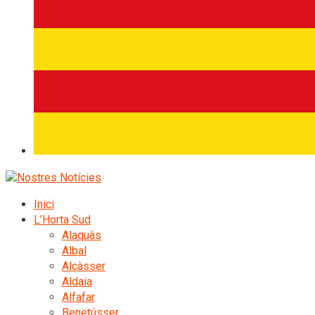
Inici
L’Horta Sud
Alaquàs
Albal
Alcàsser
Aldaia
Alfafar
Benetússer