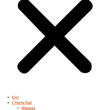
Inici
L’Horta Sud
Alaquàs