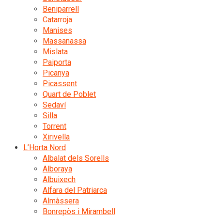
Beniparrell
Catarroja
Manises
Massanassa
Mislata
Paiporta
Picanya
Picassent
Quart de Poblet
Sedaví
Silla
Torrent
Xirivella
L’Horta Nord
Albalat dels Sorells
Alboraya
Albuixech
Alfara del Patriarca
Almàssera
Bonrepòs i Mirambell