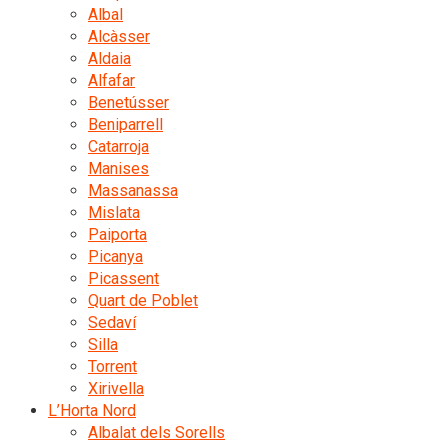
Albal
Alcàsser
Aldaia
Alfafar
Benetússer
Beniparrell
Catarroja
Manises
Massanassa
Mislata
Paiporta
Picanya
Picassent
Quart de Poblet
Sedaví
Silla
Torrent
Xirivella
L’Horta Nord
Albalat dels Sorells