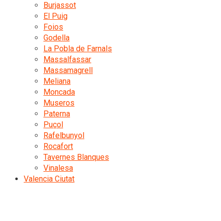
Burjassot
El Puig
Foios
Godella
La Pobla de Farnals
Massalfassar
Massamagrell
Meliana
Moncada
Museros
Paterna
Puçol
Rafelbunyol
Rocafort
Tavernes Blanques
Vinalesa
Valencia Ciutat