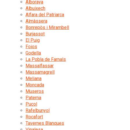
Alboraya
Albuixech
Alfara del Patriarca
Almàssera
Bonrepòs i Mirambell
Burjassot
El Puig
Foios
Godella
La Pobla de Farnals
Massalfassar
Massamagrell
Meliana
Moncada
Museros
Paterna
Puçol
Rafelbunyol
Rocafort
Tavernes Blanques
Vinalesa