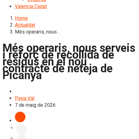
Valencia Ciutat
Home
Actualitat
Més operaris, nous…
Més operaris, nous serveis
i reforç de recollida de
residus en el nou
contracte de neteja de
Picanya
L'Horta Sud
Pepa Val
7 de maig de 2026