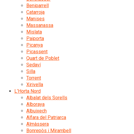
Beniparrell
Catarroja
Manises
Massanassa
Mislata
Paiporta
Picanya
Picassent
Quart de Poblet
Sedaví
Silla
Torrent
Xirivella
L’Horta Nord
Albalat dels Sorells
Alboraya
Albuixech
Alfara del Patriarca
Almàssera
Bonrepòs i Mirambell