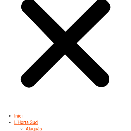
Inici
L’Horta Sud
Alaquàs