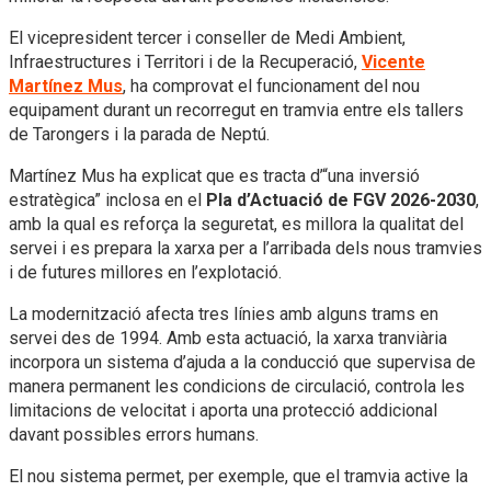
El vicepresident tercer i conseller de Medi Ambient,
Infraestructures i Territori i de la Recuperació,
Vicente
Martínez Mus
, ha comprovat el funcionament del nou
equipament durant un recorregut en tramvia entre els tallers
de Tarongers i la parada de Neptú.
Martínez Mus ha explicat que es tracta d’“una inversió
estratègica” inclosa en el
Pla d’Actuació de FGV 2026-2030
,
amb la qual es reforça la seguretat, es millora la qualitat del
servei i es prepara la xarxa per a l’arribada dels nous tramvies
i de futures millores en l’explotació.
La modernització afecta tres línies amb alguns trams en
servei des de 1994. Amb esta actuació, la xarxa tranviària
incorpora un sistema d’ajuda a la conducció que supervisa de
manera permanent les condicions de circulació, controla les
limitacions de velocitat i aporta una protecció addicional
davant possibles errors humans.
El nou sistema permet, per exemple, que el tramvia active la