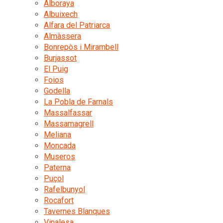
Alboraya
Albuixech
Alfara del Patriarca
Almàssera
Bonrepòs i Mirambell
Burjassot
El Puig
Foios
Godella
La Pobla de Farnals
Massalfassar
Massamagrell
Meliana
Moncada
Museros
Paterna
Puçol
Rafelbunyol
Rocafort
Tavernes Blanques
Vinalesa