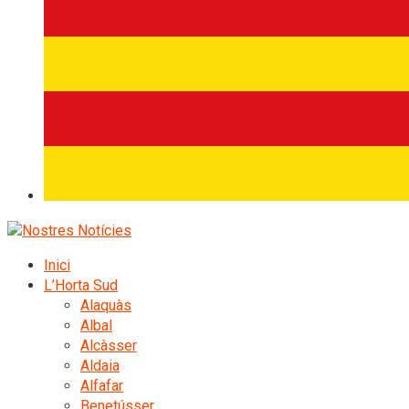
Inici
L’Horta Sud
Alaquàs
Albal
Alcàsser
Aldaia
Alfafar
Benetússer