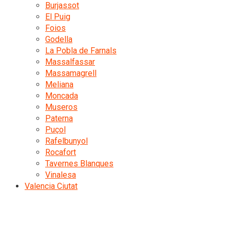
Burjassot
El Puig
Foios
Godella
La Pobla de Farnals
Massalfassar
Massamagrell
Meliana
Moncada
Museros
Paterna
Puçol
Rafelbunyol
Rocafort
Tavernes Blanques
Vinalesa
Valencia Ciutat