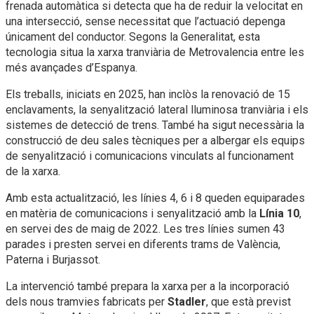
frenada automàtica si detecta que ha de reduir la velocitat en
una intersecció, sense necessitat que l’actuació depenga
únicament del conductor. Segons la Generalitat, esta
tecnologia situa la xarxa tranviària de Metrovalencia entre les
més avançades d’Espanya.
Els treballs, iniciats en 2025, han inclòs la renovació de 15
enclavaments, la senyalització lateral lluminosa tranviària i els
sistemes de detecció de trens. També ha sigut necessària la
construcció de deu sales tècniques per a albergar els equips
de senyalització i comunicacions vinculats al funcionament
de la xarxa.
Amb esta actualització, les línies 4, 6 i 8 queden equiparades
en matèria de comunicacions i senyalització amb la
Línia 10
,
en servei des de maig de 2022. Les tres línies sumen 43
parades i presten servei en diferents trams de València,
Paterna i Burjassot.
La intervenció també prepara la xarxa per a la incorporació
dels nous tramvies fabricats per
Stadler
, que està previst