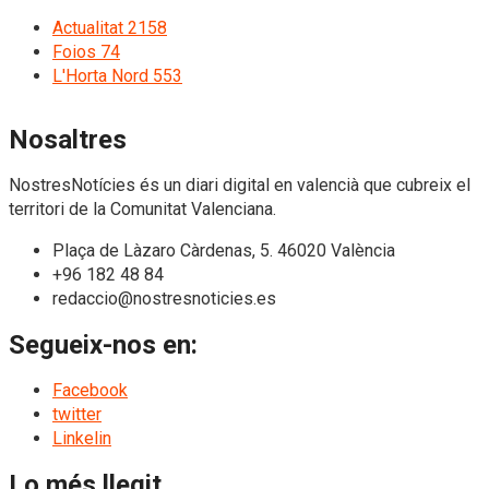
Actualitat
2158
Foios
74
L'Horta Nord
553
Nosaltres
NostresNotícies és un diari digital en valencià que cubreix el
territori de la Comunitat Valenciana.
Plaça de Làzaro Càrdenas, 5. 46020 València
+96 182 48 84
redaccio@nostresnoticies.es
Segueix-nos en:
Facebook
twitter
Linkelin
Lo més llegit