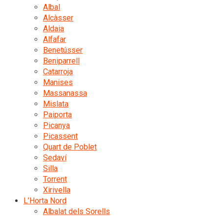
Albal
Alcàsser
Aldaia
Alfafar
Benetússer
Beniparrell
Catarroja
Manises
Massanassa
Mislata
Paiporta
Picanya
Picassent
Quart de Poblet
Sedaví
Silla
Torrent
Xirivella
L’Horta Nord
Albalat dels Sorells