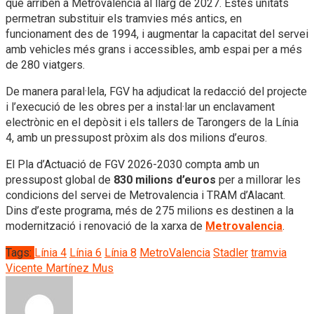
que arriben a Metrovalencia al llarg de 2027. Estes unitats
permetran substituir els tramvies més antics, en
funcionament des de 1994, i augmentar la capacitat del servei
amb vehicles més grans i accessibles, amb espai per a més
de 280 viatgers.
De manera paral·lela, FGV ha adjudicat la redacció del projecte
i l’execució de les obres per a instal·lar un enclavament
electrònic en el depòsit i els tallers de Tarongers de la Línia
4, amb un pressupost pròxim als dos milions d’euros.
El Pla d’Actuació de FGV 2026-2030 compta amb un
pressupost global de
830 milions d’euros
per a millorar les
condicions del servei de Metrovalencia i TRAM d’Alacant.
Dins d’este programa, més de 275 milions es destinen a la
modernització i renovació de la xarxa de
Metrovalencia
.
Tags:
Línia 4
Línia 6
Línia 8
MetroValencia
Stadler
tramvia
Vicente Martínez Mus