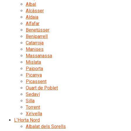
Albal
Alcàsser
Aldaia
Alfafar
Benetússer
Beniparrell
Catarroja
Manises
Massanassa
Mislata
Paiporta
Picanya
Picassent
Quart de Poblet
Sedaví
Silla
Torrent
Xirivella
L’Horta Nord
Albalat dels Sorells