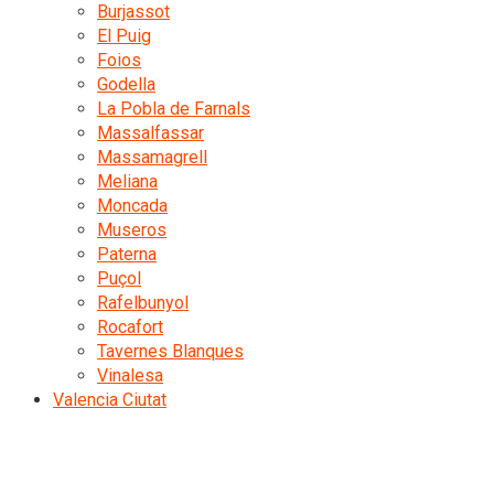
Burjassot
El Puig
Foios
Godella
La Pobla de Farnals
Massalfassar
Massamagrell
Meliana
Moncada
Museros
Paterna
Puçol
Rafelbunyol
Rocafort
Tavernes Blanques
Vinalesa
Valencia Ciutat