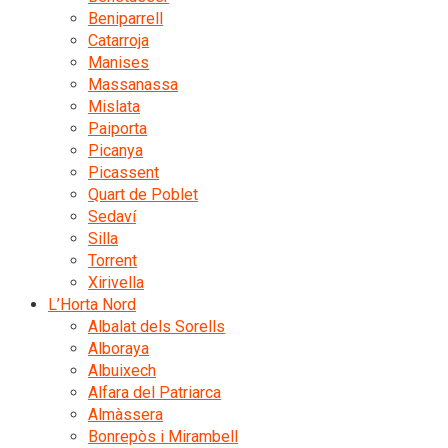
Beniparrell
Catarroja
Manises
Massanassa
Mislata
Paiporta
Picanya
Picassent
Quart de Poblet
Sedaví
Silla
Torrent
Xirivella
L’Horta Nord
Albalat dels Sorells
Alboraya
Albuixech
Alfara del Patriarca
Almàssera
Bonrepòs i Mirambell