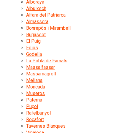
Alboraya
Albuixech
Alfara del Patriarca
Almàssera
Bonrepòs i Mirambell
Burjassot
El Puig
Foios
Godella
La Pobla de Farnals
Massalfassar
Massamagrell
Meliana
Moncada
Museros
Paterna
Puçol
Rafelbunyol
Rocafort
Tavernes Blanques
Vinalesa