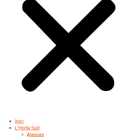
Inici
L’Horta Sud
Alaquàs