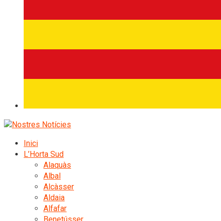
Inici
L’Horta Sud
Alaquàs
Albal
Alcàsser
Aldaia
Alfafar
Benetússer