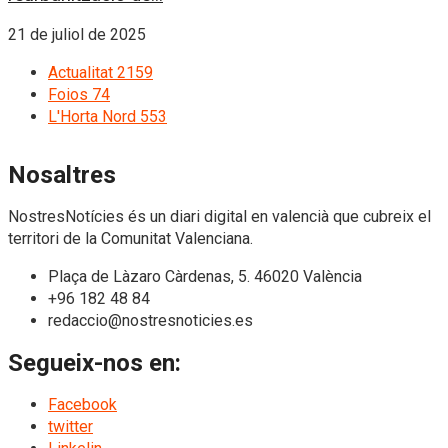
21 de juliol de 2025
Actualitat
2159
Foios
74
L'Horta Nord
553
Nosaltres
NostresNotícies és un diari digital en valencià que cubreix el
territori de la Comunitat Valenciana.
Plaça de Làzaro Càrdenas, 5. 46020 València
+96 182 48 84
redaccio@nostresnoticies.es
Segueix-nos en:
Facebook
twitter