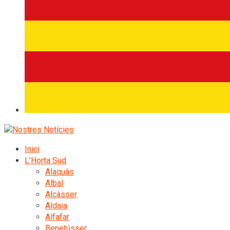
Inici
L’Horta Sud
Alaquàs
Albal
Alcàsser
Aldaia
Alfafar
Benetússer