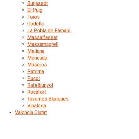
Burjassot
El Puig
Foios
Godella
La Pobla de Farnals
Massalfassar
Massamagrell
Meliana
Moncada
Museros
Paterna
Puçol
Rafelbunyol
Rocafort
Tavernes Blanques
Vinalesa
Valencia Ciutat