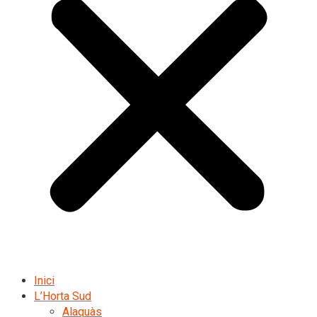
Inici
L’Horta Sud
Alaquàs