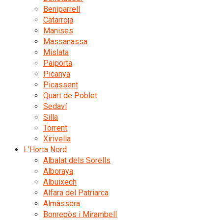
Beniparrell
Catarroja
Manises
Massanassa
Mislata
Paiporta
Picanya
Picassent
Quart de Poblet
Sedaví
Silla
Torrent
Xirivella
L’Horta Nord
Albalat dels Sorells
Alboraya
Albuixech
Alfara del Patriarca
Almàssera
Bonrepòs i Mirambell