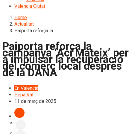
Valencia Ciutat
Home
Actualitat
Paiporta reforça la…
Paiporta reforça la
campanya ‘Ací Mateix’ per
a impulsar la recuperació
del comerç local després
de la DANA
En Valencià
Pepa Val
11 de març de 2025