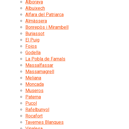
Alboraya
Albuixech
Alfara del Patriarca
Almàssera
Bonrepòs i Mirambell
Burjassot
El Puig
Foios
Godella
La Pobla de Farnals
Massalfassar
Massamagrell
Meliana
Moncada
Museros
Paterna
Puçol
Rafelbunyol
Rocafort
Tavernes Blanques
Vinalesa