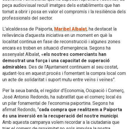
peça audiovisual recull imatges dels establiments que han
tornat a obrir i posa en valor el compromís i la resiliència dels
professionals del sector.
L’alcaldessa de Paiporta,
Maribel Albalat
, ha destacat la
rellevància d’aquesta iniciativa en un moment en què la
localitat continua en fase de reconstrucció i algunes zones
encara es troben en situació d’emergència. Segons ha
assenyalat Albalat, «
els nostres comerciants han
demostrat una força i una capacitat de superació
admirables
. Des de l’Ajuntament continuem al seu costat,
ajudant-los en aquest procés i fomentant la compra local com
un acte de solidaritat i suport mutu entre veïns i veïnes”.
Per la seua banda, el regidor d’Economia, Ocupació i Comerç,
José Antonio Redondo, ha subratllat que el comerç local és
un pilar fonamental de l’economia paiportina. Segons ha
afirmat Redondo, “
cada compra que realitzem a Paiporta
és una inversió en la recuperació del nostre municipi
.
Amb aquesta campanya volem recordar a la ciutadania que
triar el comerç de proximitat no sols impulsa la nostra