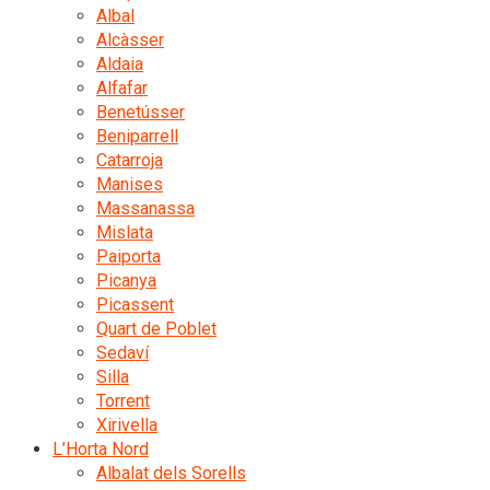
Albal
Alcàsser
Aldaia
Alfafar
Benetússer
Beniparrell
Catarroja
Manises
Massanassa
Mislata
Paiporta
Picanya
Picassent
Quart de Poblet
Sedaví
Silla
Torrent
Xirivella
L’Horta Nord
Albalat dels Sorells