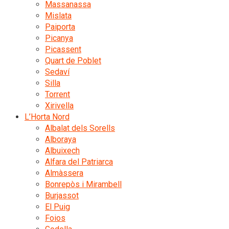
Massanassa
Mislata
Paiporta
Picanya
Picassent
Quart de Poblet
Sedaví
Silla
Torrent
Xirivella
L’Horta Nord
Albalat dels Sorells
Alboraya
Albuixech
Alfara del Patriarca
Almàssera
Bonrepòs i Mirambell
Burjassot
El Puig
Foios