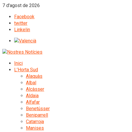
7 d'agost de 2026
Facebook
twitter
Linkelin
Inici
L’Horta Sud
Alaquàs
Albal
Alcàsser
Aldaia
Alfafar
Benetússer
Beniparrell
Catarroja
Manises