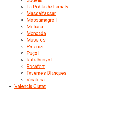
Godella
La Pobla de Farnals
Massalfassar
Massamagrell
Meliana
Moncada
Museros
Paterna
Puçol
Rafelbunyol
Rocafort
Tavernes Blanques
Vinalesa
Valencia Ciutat