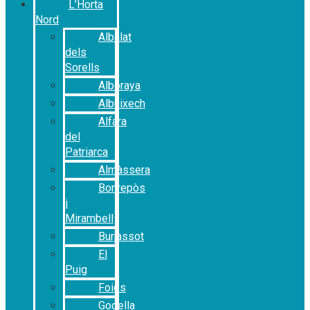
L’Horta
Nord
Albalat
dels
Sorells
Alboraya
Albuixech
Alfara
del
Patriarca
Almàssera
Bonrepòs
i
Mirambell
Burjassot
El
Puig
Foios
Godella