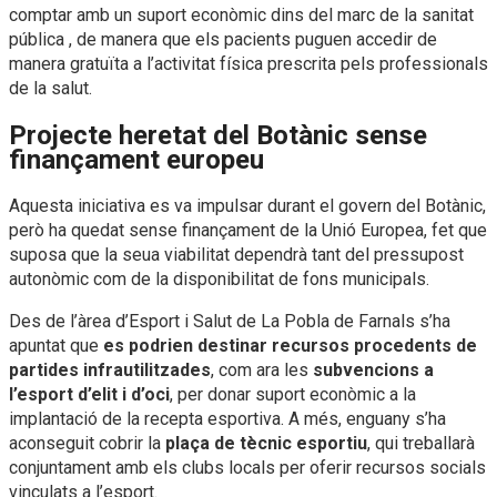
comptar amb un suport econòmic dins del marc de la sanitat
pública , de manera que els pacients puguen accedir de
manera gratuïta a l’activitat física prescrita pels professionals
de la salut.
Projecte heretat del Botànic sense
finançament europeu
Aquesta iniciativa es va impulsar durant el govern del Botànic,
però ha quedat sense finançament de la Unió Europea, fet que
suposa que la seua viabilitat dependrà tant del pressupost
autonòmic com de la disponibilitat de fons municipals.
Des de l’àrea d’Esport i Salut de La Pobla de Farnals s’ha
apuntat que
es podrien destinar recursos procedents de
partides infrautilitzades
, com ara les
subvencions a
l’esport d’elit i d’oci
, per donar suport econòmic a la
implantació de la recepta esportiva. A més, enguany s’ha
aconseguit cobrir la
plaça de tècnic esportiu
, qui treballarà
conjuntament amb els clubs locals per oferir recursos socials
vinculats a l’esport.