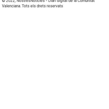
© 2022, NostresNotícies - Diari digital de la Comunitat
Valenciana. Tots els drets reservats