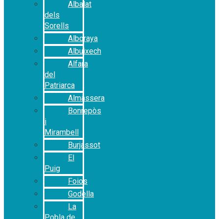
Albalat
dels
Sorells
Alboraya
Albuixech
Alfara
del
Patriarca
Almàssera
Bonrepòs
i
Mirambell
Burjassot
El
Puig
Foios
Godella
La
Pobla de