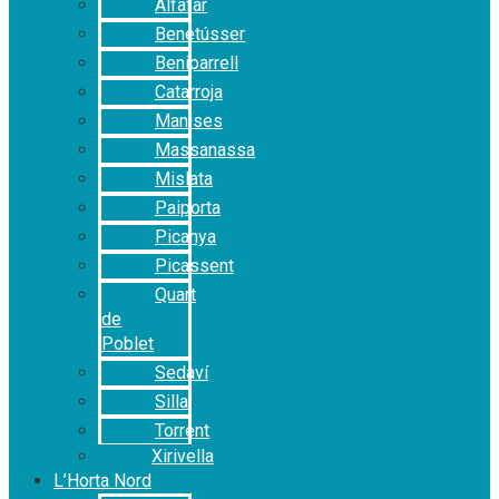
Alfafar
Benetússer
Beniparrell
Catarroja
Manises
Massanassa
Mislata
Paiporta
Picanya
Picassent
Quart
de
Poblet
Sedaví
Silla
Torrent
Xirivella
L’Horta Nord