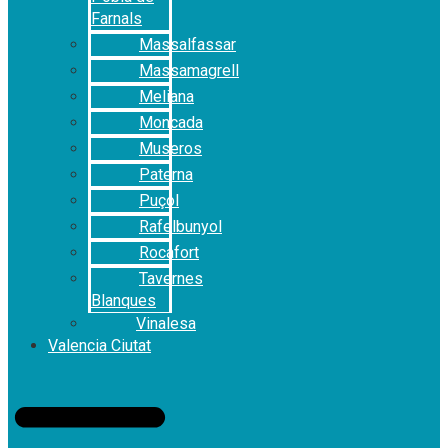
Farnals
Massalfassar
Massamagrell
Meliana
Moncada
Museros
Paterna
Puçol
Rafelbunyol
Rocafort
Tavernes
Blanques
Vinalesa
Valencia Ciutat