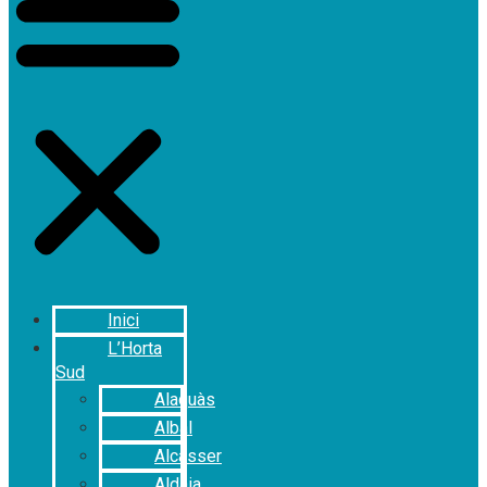
Inici
L’Horta
Sud
Alaquàs
Albal
Alcàsser
Aldaia