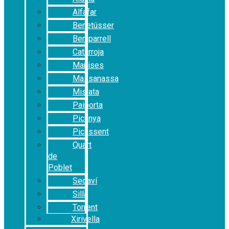
Alfafar
Benetússer
Beniparrell
Catarroja
Manises
Massanassa
Mislata
Paiporta
Picanya
Picassent
Quart
de
Poblet
Sedaví
Silla
Torrent
Xirivella