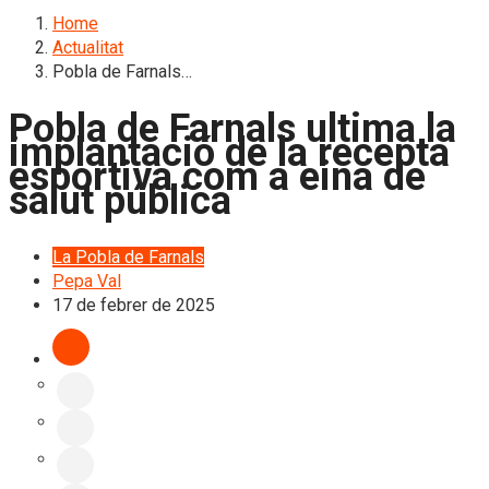
Home
Actualitat
Pobla de Farnals…
Pobla de Farnals ultima la
implantació de la recepta
esportiva com a eina de
salut pública
La Pobla de Farnals
Pepa Val
17 de febrer de 2025