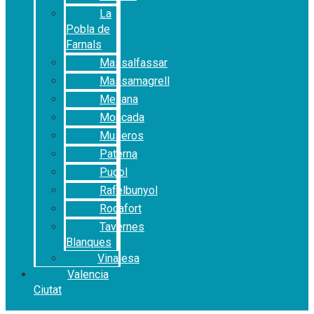
La
Pobla de
Farnals
Massalfassar
Massamagrell
Meliana
Moncada
Museros
Paterna
Puçol
Rafelbunyol
Rocafort
Tavernes
Blanques
Vinalesa
Valencia
Ciutat