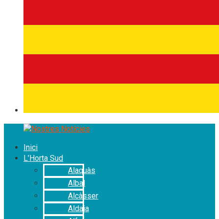
Inici
L’Horta Sud
Alaquàs
Albal
Alcàsser
Aldaia