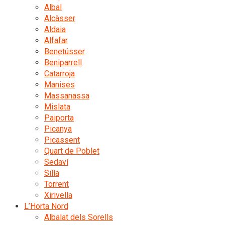
Albal
Alcàsser
Aldaia
Alfafar
Benetússer
Beniparrell
Catarroja
Manises
Massanassa
Mislata
Paiporta
Picanya
Picassent
Quart de Poblet
Sedaví
Silla
Torrent
Xirivella
L’Horta Nord
Albalat dels Sorells