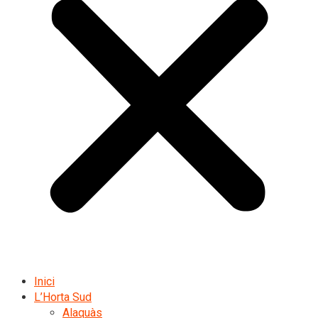
Inici
L’Horta Sud
Alaquàs