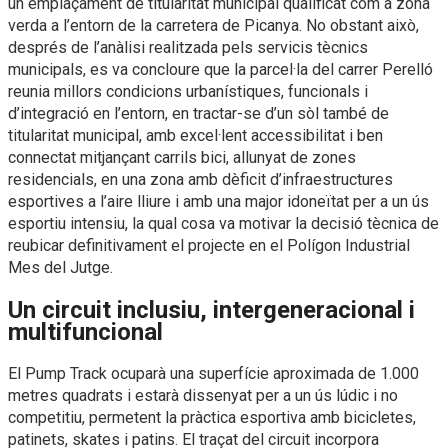
un emplaçament de titularitat municipal qualificat com a zona
verda a l’entorn de la carretera de Picanya. No obstant això,
després de l’anàlisi realitzada pels servicis tècnics
municipals, es va concloure que la parcel·la del carrer Perelló
reunia millors condicions urbanístiques, funcionals i
d’integració en l’entorn, en tractar-se d’un sòl també de
titularitat municipal, amb excel·lent accessibilitat i ben
connectat mitjançant carrils bici, allunyat de zones
residencials, en una zona amb dèficit d’infraestructures
esportives a l’aire lliure i amb una major idoneïtat per a un ús
esportiu intensiu, la qual cosa va motivar la decisió tècnica de
reubicar definitivament el projecte en el Polígon Industrial
Mes del Jutge.
Un circuit inclusiu, intergeneracional i
multifuncional
El Pump Track ocuparà una superfície aproximada de 1.000
metres quadrats i estarà dissenyat per a un ús lúdic i no
competitiu, permetent la pràctica esportiva amb bicicletes,
patinets, skates i patins. El traçat del circuit incorpora