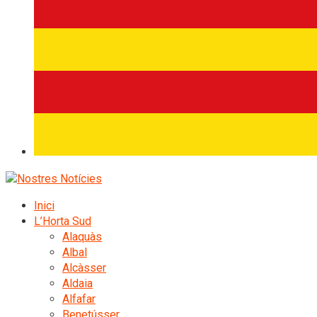
Inici
L’Horta Sud
Alaquàs
Albal
Alcàsser
Aldaia
Alfafar
Benetússer