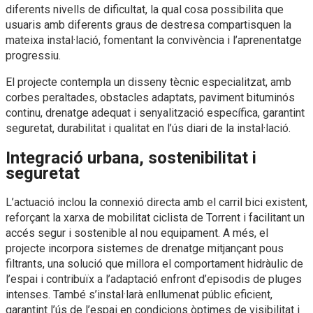
diferents nivells de dificultat, la qual cosa possibilita que
usuaris amb diferents graus de destresa compartisquen la
mateixa instal·lació, fomentant la convivència i l’aprenentatge
progressiu.
El projecte contempla un disseny tècnic especialitzat, amb
corbes peraltades, obstacles adaptats, paviment bituminós
continu, drenatge adequat i senyalització específica, garantint
seguretat, durabilitat i qualitat en l’ús diari de la instal·lació.
Integració urbana, sostenibilitat i
seguretat
L’actuació inclou la connexió directa amb el carril bici existent,
reforçant la xarxa de mobilitat ciclista de Torrent i facilitant un
accés segur i sostenible al nou equipament. A més, el
projecte incorpora sistemes de drenatge mitjançant pous
filtrants, una solució que millora el comportament hidràulic de
l’espai i contribuïx a l’adaptació enfront d’episodis de pluges
intenses. També s’instal·larà enllumenat públic eficient,
garantint l’ús de l’espai en condicions òptimes de visibilitat i