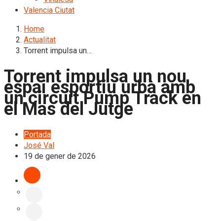
Valencia Ciutat
Home
Actualitat
Torrent impulsa un…
Torrent impulsa un nou
espai esportiu urbà amb
un circuit Pump Track en
el Mas del Jutge
Portada
José Val
19 de gener de 2026