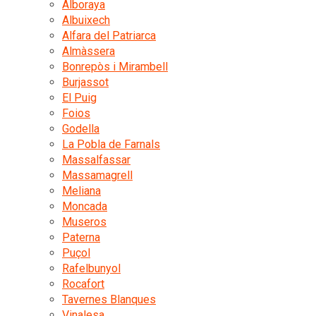
Alboraya
Albuixech
Alfara del Patriarca
Almàssera
Bonrepòs i Mirambell
Burjassot
El Puig
Foios
Godella
La Pobla de Farnals
Massalfassar
Massamagrell
Meliana
Moncada
Museros
Paterna
Puçol
Rafelbunyol
Rocafort
Tavernes Blanques
Vinalesa