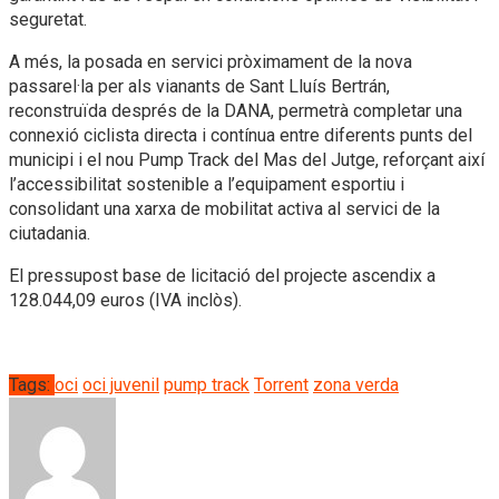
seguretat.
A més, la posada en servici pròximament de la nova
passarel·la per als vianants de Sant Lluís Bertrán,
reconstruïda després de la DANA, permetrà completar una
connexió ciclista directa i contínua entre diferents punts del
municipi i el nou Pump Track del Mas del Jutge, reforçant així
l’accessibilitat sostenible a l’equipament esportiu i
consolidant una xarxa de mobilitat activa al servici de la
ciutadania.
El pressupost base de licitació del projecte ascendix a
128.044,09 euros (IVA inclòs).
Tags:
oci
oci juvenil
pump track
Torrent
zona verda