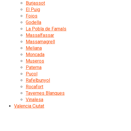
Burjassot
El Puig
Foios
Godella
La Pobla de Farnals
Massalfassar
Massamagrell
Meliana
Moncada
Museros
Paterna
Puçol
Rafelbunyol
Rocafort
Tavernes Blanques
Vinalesa
Valencia Ciutat