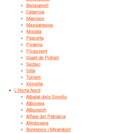
Beniparrell
Catarroja
Manises
Massanassa
Mislata
Paiporta
Picanya
Picassent
Quart de Poblet
Sedaví
Silla
Torrent
Xirivella
L’Horta Nord
Albalat dels Sorells
Alboraya
Albuixech
Alfara del Patriarca
Almàssera
Bonrepòs i Mirambell