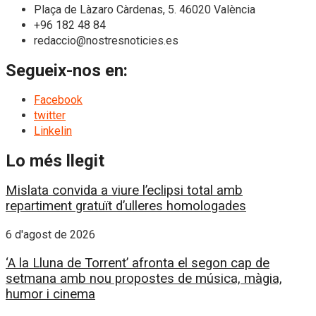
Plaça de Làzaro Càrdenas, 5. 46020 València
+96 182 48 84
redaccio@nostresnoticies.es
Segueix-nos en:
Facebook
twitter
Linkelin
Lo més llegit
Mislata convida a viure l’eclipsi total amb
repartiment gratuït d’ulleres homologades
6 d'agost de 2026
‘A la Lluna de Torrent’ afronta el segon cap de
setmana amb nou propostes de música, màgia,
humor i cinema