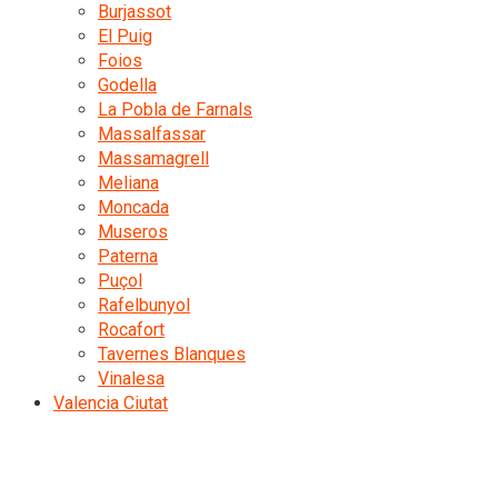
Burjassot
El Puig
Foios
Godella
La Pobla de Farnals
Massalfassar
Massamagrell
Meliana
Moncada
Museros
Paterna
Puçol
Rafelbunyol
Rocafort
Tavernes Blanques
Vinalesa
Valencia Ciutat