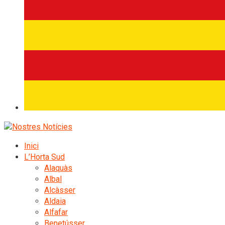
Inici
L’Horta Sud
Alaquàs
Albal
Alcàsser
Aldaia
Alfafar
Benetússer