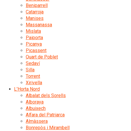
Beniparrell
Catarroja
Manises
Massanassa
Mislata
Paiporta
Picanya
Picassent
Quart de Poblet
Sedaví
Silla
Torrent
Xirivella
L’Horta Nord
Albalat dels Sorells
Alboraya
Albuixech
Alfara del Patriarca
Almàssera
Bonrepòs i Mirambell