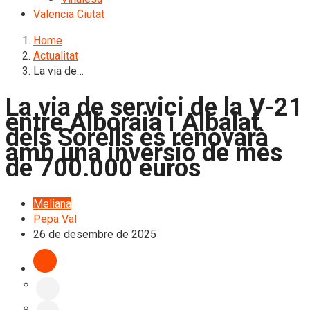
Valencia Ciutat
Home
Actualitat
La via de…
La via de servici de la V-21
entre Alboraia i Albalat
dels Sorells es renovarà
amb una inversió de més
de 700.000 euros
Meliana
Pepa Val
26 de desembre de 2025