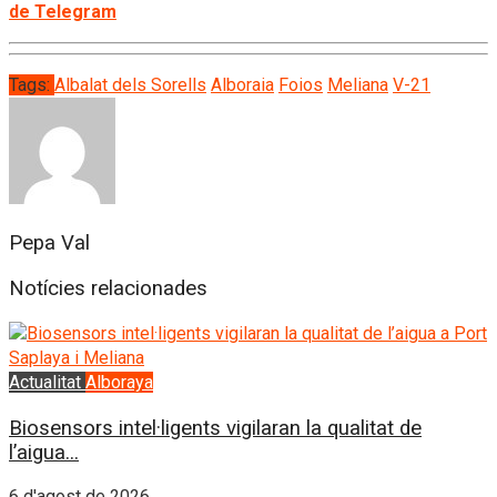
de Telegram
Tags:
Albalat dels Sorells
Alboraia
Foios
Meliana
V-21
Pepa Val
Notícies relacionades
Actualitat
Alboraya
Biosensors intel·ligents vigilaran la qualitat de
l’aigua...
6 d'agost de 2026