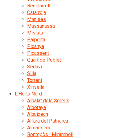
Beniparrell
Catarroja
Manises
Massanassa
Mislata
Paiporta
Picanya
Picassent
Quart de Poblet
Sedaví
Silla
Torrent
Xirivella
L’Horta Nord
Albalat dels Sorells
Alboraya
Albuixech
Alfara del Patriarca
Almàssera
Bonrepòs i Mirambell