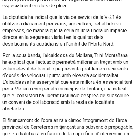
especialment en dies de pluja.
La diputada ha indicat que la via de servici de la V-21 és
utilitzada diàriament per veïns, agricultors, treballadors i
empreses, de manera que la seua millora tindrà un impacte
directe en la seguretat viària i en la qualitat dels
desplaçaments quotidians en l’àmbit de l’Horta Nord.
Per la seua banda, l’alcaldessa de Meliana, Trini Montañana,
ha explicat que l’actuació permetrà millorar un traçat amb un
volum elevat de trànsit, que presenta problemes recurrents
d’excés de velocitat i punts amb elevada accidentalitat.
L’alcaldessa ha assenyalat que esta millora és essencial tant
per a Meliana com per als municipis de l’entorn, i ha indicat
que el consistori ha liderat l’actuació després de subscriure
un conveni de col·laboració amb la resta de localitats
afectades.
El finançament de l’obra anirà a càrrec íntegrament de l’àrea
provincial de Carreteres mitjançant una subvenció prepagable,
que es distribuirà en funció de la superfície d’intervenció en