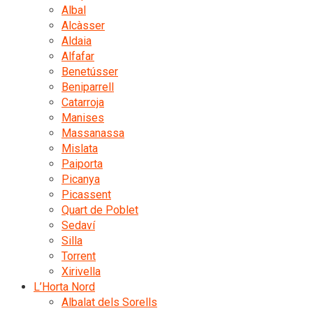
Albal
Alcàsser
Aldaia
Alfafar
Benetússer
Beniparrell
Catarroja
Manises
Massanassa
Mislata
Paiporta
Picanya
Picassent
Quart de Poblet
Sedaví
Silla
Torrent
Xirivella
L’Horta Nord
Albalat dels Sorells