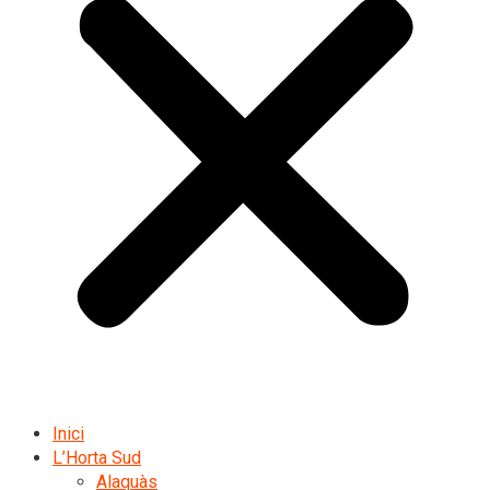
Inici
L’Horta Sud
Alaquàs