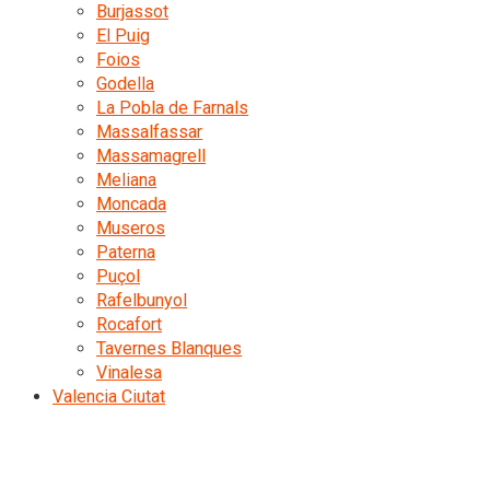
Burjassot
El Puig
Foios
Godella
La Pobla de Farnals
Massalfassar
Massamagrell
Meliana
Moncada
Museros
Paterna
Puçol
Rafelbunyol
Rocafort
Tavernes Blanques
Vinalesa
Valencia Ciutat