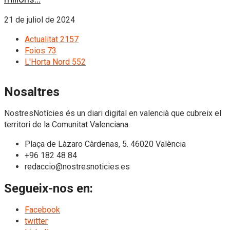
21 de juliol de 2024
Actualitat
2157
Foios
73
L'Horta Nord
552
Nosaltres
NostresNotícies és un diari digital en valencià que cubreix el
territori de la Comunitat Valenciana.
Plaça de Làzaro Càrdenas, 5. 46020 València
+96 182 48 84
redaccio@nostresnoticies.es
Segueix-nos en:
Facebook
twitter