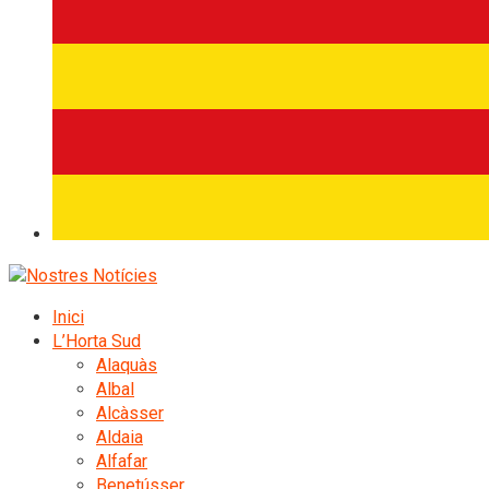
Inici
L’Horta Sud
Alaquàs
Albal
Alcàsser
Aldaia
Alfafar
Benetússer