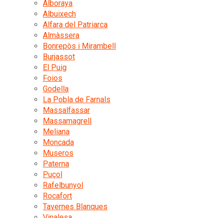
Alboraya
Albuixech
Alfara del Patriarca
Almàssera
Bonrepòs i Mirambell
Burjassot
El Puig
Foios
Godella
La Pobla de Farnals
Massalfassar
Massamagrell
Meliana
Moncada
Museros
Paterna
Puçol
Rafelbunyol
Rocafort
Tavernes Blanques
Vinalesa