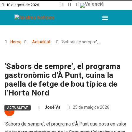
10 d'agost de 2026
L’Horta Sud
L’Horta Nord
Valencia Ciutat
Home
Actualitat
‘Sabors de sempre’,…
‘Sabors de sempre’, el programa
gastronòmic d’À Punt, cuina la
paella de fetge de bou típica de
l’Horta Nord
José Val
25 de maig de 2026
ACTUALITAT
‘Sabors de sempre’, el programa d’À Punt que posa en valor