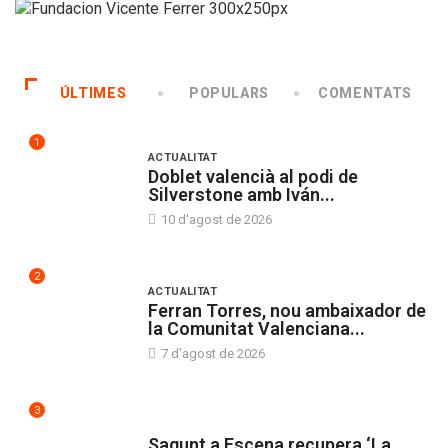
ÚLTIMES
POPULARS
COMENTATS
1
ACTUALITAT
Doblet valencià al podi de
Silverstone amb Iván...
10 d'agost de 2026
2
ACTUALITAT
Ferran Torres, nou ambaixador de
la Comunitat Valenciana...
7 d'agost de 2026
3
CULTURA
Sagunt a Escena recupera ‘La