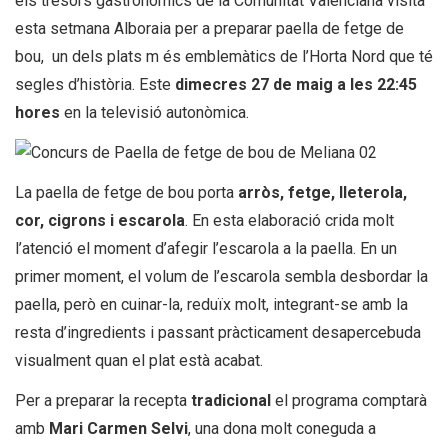
els tresors gastronòmics de la Comunitat Valenciana visita
esta setmana Alboraia per a preparar paella de fetge de
bou, un dels plats m és emblemàtics de l’Horta Nord que té
segles d’història. Este
dimecres 27 de maig a les 22:45
hores
en la televisió autonòmica.
La paella de fetge de bou porta
arròs, fetge, lleterola,
cor, cigrons i escarola
. En esta elaboració crida molt
l’atenció el moment d’afegir l’escarola a la paella. En un
primer moment, el volum de l’escarola sembla desbordar la
paella, però en cuinar-la, reduïx molt, integrant-se amb la
resta d’ingredients i passant pràcticament desapercebuda
visualment quan el plat està acabat.
Per a preparar la recepta
tradicional
el programa comptarà
amb
Mari Carmen Selvi
, una dona molt coneguda a