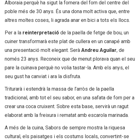
Alboraia perquè ha sigut la fornera del forn del centre del
poble més de 30 anys. És una dona molt activa que, entre
altres moltes coses, li agrada anar en bici a tots els llocs.
Per a la
reinterpretació
de la paella de fetge de bou, un
cuiner transformarà este plat de cullera en un canapé amb
una presentació molt elegant. Serà
Andreu Aguilar
, de
només 23 anys. Reconeix que de menut plorava quan el seu
pare la cuinava perquè no volia tastar-la. Amb els anys, el
seu gust ha canviat i ara la disfruta.
Triturarà i estendrà la massa de l’arròs de la paella
tradicional, amb tot el seu sabor, en una safata de forn per a
crear una coca cruixent. Sobre esta base, servirà un ragut
elaborat amb la freixura i rematat amb escarola marinada.
A més de la cuina,
Sabors de sempre
mostra la riquesa
cultural, els paisatges i els costums locals, convertint-se