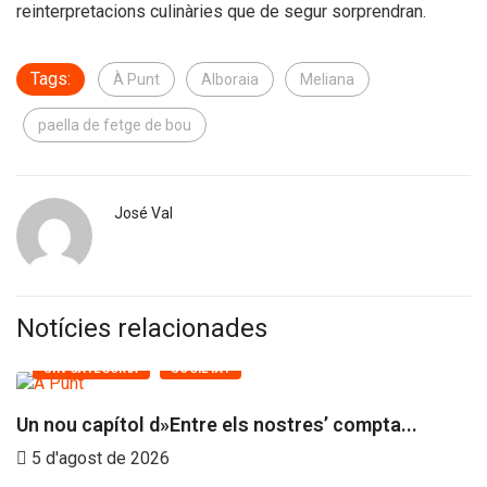
reinterpretacions culinàries que de segur sorprendran.
Tags:
À Punt
Alboraia
Meliana
paella de fetge de bou
José Val
Notícies relacionades
SIN CATEGORÍA
SOCIETAT
Un nou capítol d»Entre els nostres’ compta...
5 d'agost de 2026