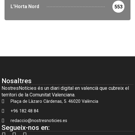
L'Horta Nord
553
Nosaltres
NostresNotícies és un diari digital en valencià que cubreix el
territori de la Comunitat Valenciana.
Plaça de Làzaro Càrdenas, 5. 46020 València
+96 182 48 84
redaccio@nostresnoticies.es
Segueix-nos en: