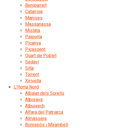
Beniparrell
Catarroja
Manises
Massanassa
Mislata
Paiporta
Picanya
Picassent
Quart de Poblet
Sedaví
Silla
Torrent
Xirivella
L’Horta Nord
Albalat dels Sorells
Alboraya
Albuixech
Alfara del Patriarca
Almàssera
Bonrepòs i Mirambell