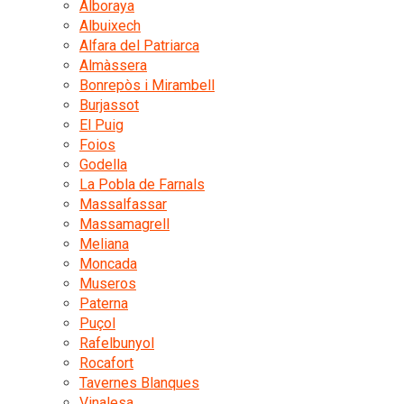
Alboraya
Albuixech
Alfara del Patriarca
Almàssera
Bonrepòs i Mirambell
Burjassot
El Puig
Foios
Godella
La Pobla de Farnals
Massalfassar
Massamagrell
Meliana
Moncada
Museros
Paterna
Puçol
Rafelbunyol
Rocafort
Tavernes Blanques
Vinalesa