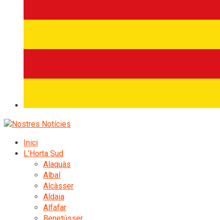
Inici
L’Horta Sud
Alaquàs
Albal
Alcàsser
Aldaia
Alfafar
Benetússer