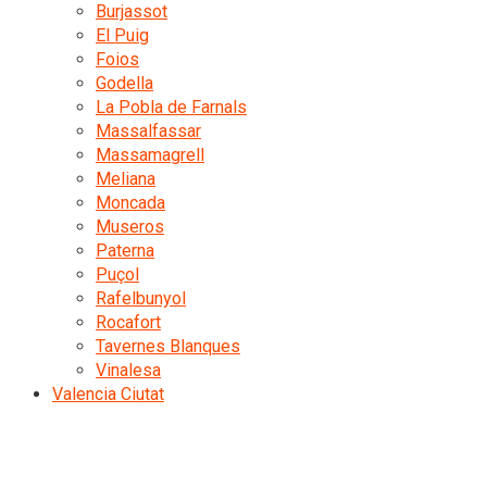
Burjassot
El Puig
Foios
Godella
La Pobla de Farnals
Massalfassar
Massamagrell
Meliana
Moncada
Museros
Paterna
Puçol
Rafelbunyol
Rocafort
Tavernes Blanques
Vinalesa
Valencia Ciutat