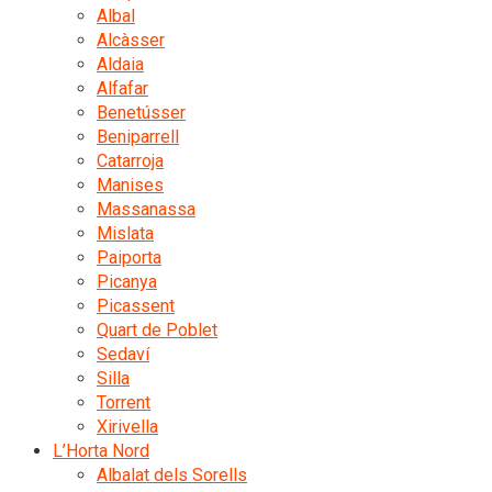
Albal
Alcàsser
Aldaia
Alfafar
Benetússer
Beniparrell
Catarroja
Manises
Massanassa
Mislata
Paiporta
Picanya
Picassent
Quart de Poblet
Sedaví
Silla
Torrent
Xirivella
L’Horta Nord
Albalat dels Sorells