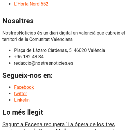
L'Horta Nord
552
Nosaltres
NostresNotícies és un diari digital en valencià que cubreix el
territori de la Comunitat Valenciana.
Plaça de Làzaro Càrdenas, 5. 46020 València
+96 182 48 84
redaccio@nostresnoticies.es
Segueix-nos en:
Facebook
twitter
Linkelin
Lo més llegit
Sagunt a Escena recupera ‘La ópera de los tres