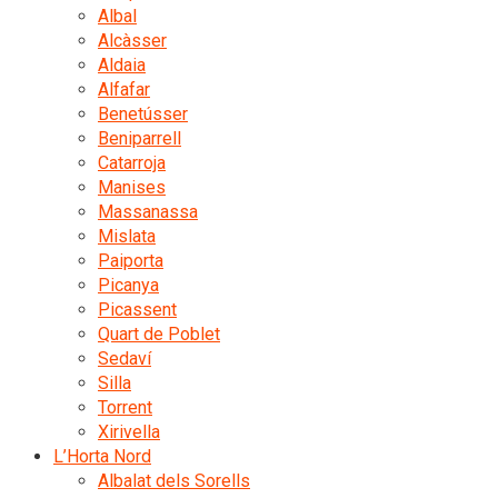
Albal
Alcàsser
Aldaia
Alfafar
Benetússer
Beniparrell
Catarroja
Manises
Massanassa
Mislata
Paiporta
Picanya
Picassent
Quart de Poblet
Sedaví
Silla
Torrent
Xirivella
L’Horta Nord
Albalat dels Sorells