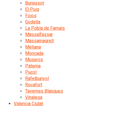
Burjassot
El Puig
Foios
Godella
La Pobla de Farnals
Massalfassar
Massamagrell
Meliana
Moncada
Museros
Paterna
Puçol
Rafelbunyol
Rocafort
Tavernes Blanques
Vinalesa
Valencia Ciutat