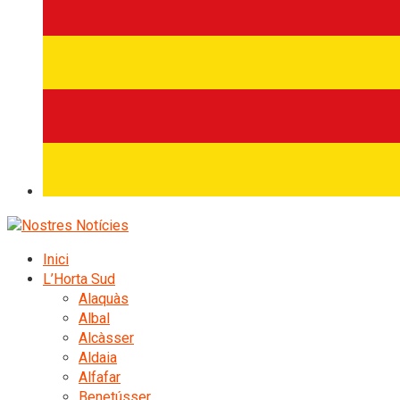
Inici
L’Horta Sud
Alaquàs
Albal
Alcàsser
Aldaia
Alfafar
Benetússer