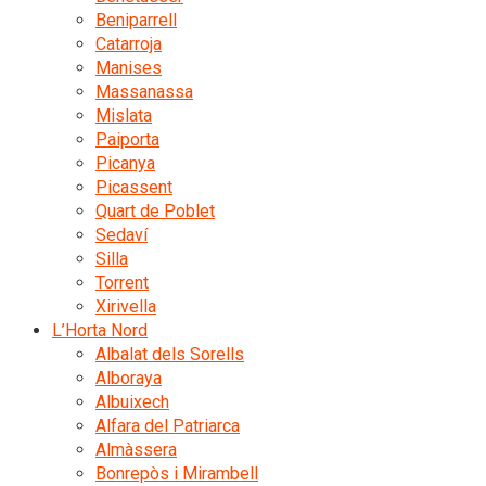
Beniparrell
Catarroja
Manises
Massanassa
Mislata
Paiporta
Picanya
Picassent
Quart de Poblet
Sedaví
Silla
Torrent
Xirivella
L’Horta Nord
Albalat dels Sorells
Alboraya
Albuixech
Alfara del Patriarca
Almàssera
Bonrepòs i Mirambell