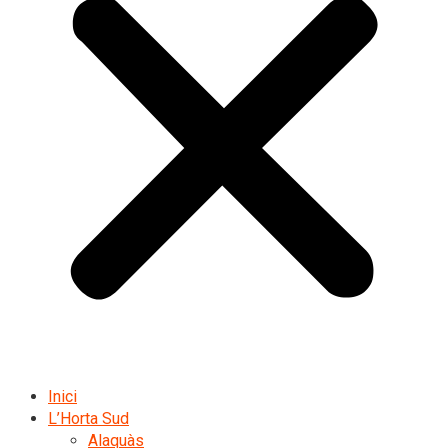
Inici
L’Horta Sud
Alaquàs