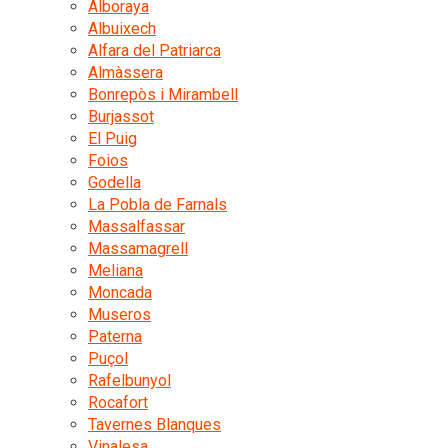
Alboraya
Albuixech
Alfara del Patriarca
Almàssera
Bonrepòs i Mirambell
Burjassot
El Puig
Foios
Godella
La Pobla de Farnals
Massalfassar
Massamagrell
Meliana
Moncada
Museros
Paterna
Puçol
Rafelbunyol
Rocafort
Tavernes Blanques
Vinalesa