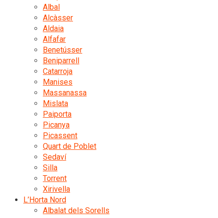
Albal
Alcàsser
Aldaia
Alfafar
Benetússer
Beniparrell
Catarroja
Manises
Massanassa
Mislata
Paiporta
Picanya
Picassent
Quart de Poblet
Sedaví
Silla
Torrent
Xirivella
L’Horta Nord
Albalat dels Sorells