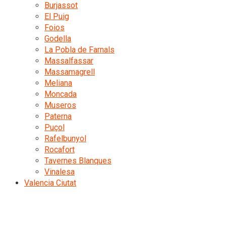
Burjassot
El Puig
Foios
Godella
La Pobla de Farnals
Massalfassar
Massamagrell
Meliana
Moncada
Museros
Paterna
Puçol
Rafelbunyol
Rocafort
Tavernes Blanques
Vinalesa
Valencia Ciutat