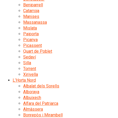
Beniparrell
Catarroja
Manises
Massanassa
Mislata
Paiporta
Picanya
Picassent
Quart de Poblet
Sedaví
Silla
Torrent
Xirivella
L’Horta Nord
Albalat dels Sorells
Alboraya
Albuixech
Alfara del Patriarca
Almàssera
Bonrepòs i Mirambell