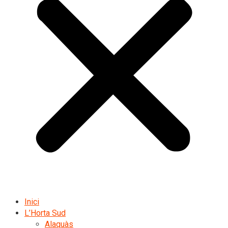
Inici
L’Horta Sud
Alaquàs