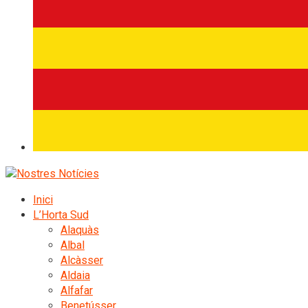
Inici
L’Horta Sud
Alaquàs
Albal
Alcàsser
Aldaia
Alfafar
Benetússer