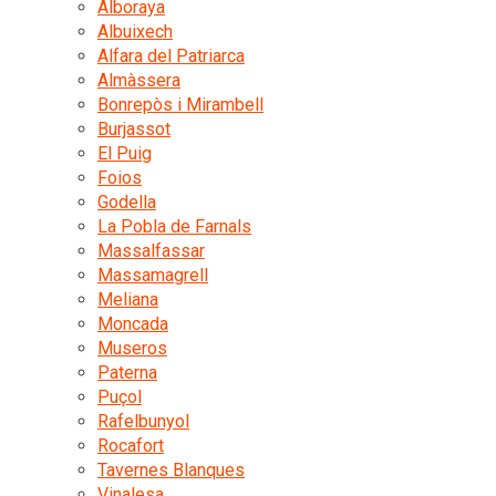
Alboraya
Albuixech
Alfara del Patriarca
Almàssera
Bonrepòs i Mirambell
Burjassot
El Puig
Foios
Godella
La Pobla de Farnals
Massalfassar
Massamagrell
Meliana
Moncada
Museros
Paterna
Puçol
Rafelbunyol
Rocafort
Tavernes Blanques
Vinalesa