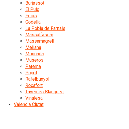
Burjassot
El Puig
Foios
Godella
La Pobla de Farnals
Massalfassar
Massamagrell
Meliana
Moncada
Museros
Paterna
Puçol
Rafelbunyol
Rocafort
Tavernes Blanques
Vinalesa
Valencia Ciutat