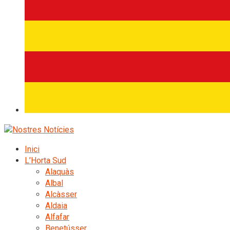
Inici
L’Horta Sud
Alaquàs
Albal
Alcàsser
Aldaia
Alfafar
Benetússer