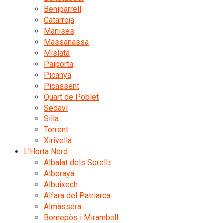
Beniparrell
Catarroja
Manises
Massanassa
Mislata
Paiporta
Picanya
Picassent
Quart de Poblet
Sedaví
Silla
Torrent
Xirivella
L’Horta Nord
Albalat dels Sorells
Alboraya
Albuixech
Alfara del Patriarca
Almàssera
Bonrepòs i Mirambell