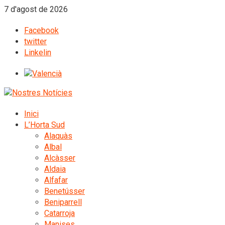
7 d'agost de 2026
Facebook
twitter
Linkelin
Inici
L’Horta Sud
Alaquàs
Albal
Alcàsser
Aldaia
Alfafar
Benetússer
Beniparrell
Catarroja
Manises