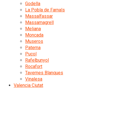
Godella
La Pobla de Farnals
Massalfassar
Massamagrell
Meliana
Moncada
Museros
Paterna
Puçol
Rafelbunyol
Rocafort
Tavernes Blanques
Vinalesa
Valencia Ciutat