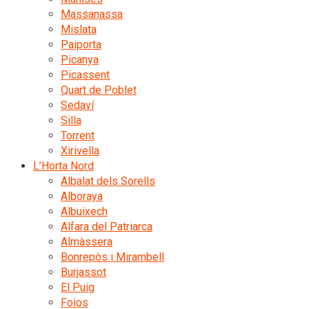
Massanassa
Mislata
Paiporta
Picanya
Picassent
Quart de Poblet
Sedaví
Silla
Torrent
Xirivella
L’Horta Nord
Albalat dels Sorells
Alboraya
Albuixech
Alfara del Patriarca
Almàssera
Bonrepòs i Mirambell
Burjassot
El Puig
Foios