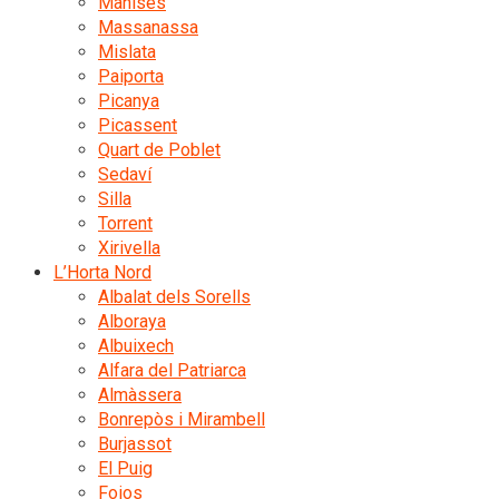
Manises
Massanassa
Mislata
Paiporta
Picanya
Picassent
Quart de Poblet
Sedaví
Silla
Torrent
Xirivella
L’Horta Nord
Albalat dels Sorells
Alboraya
Albuixech
Alfara del Patriarca
Almàssera
Bonrepòs i Mirambell
Burjassot
El Puig
Foios