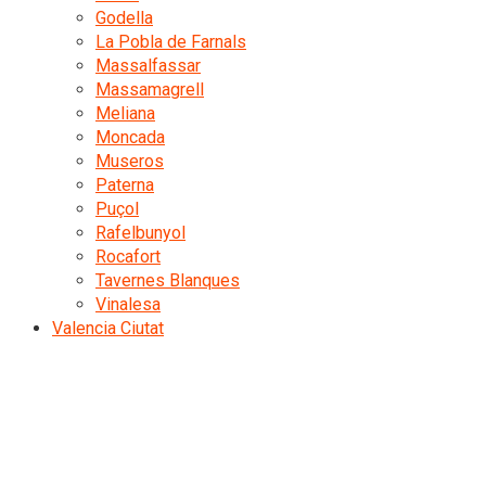
Godella
La Pobla de Farnals
Massalfassar
Massamagrell
Meliana
Moncada
Museros
Paterna
Puçol
Rafelbunyol
Rocafort
Tavernes Blanques
Vinalesa
Valencia Ciutat