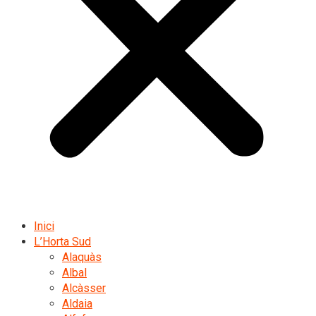
Inici
L’Horta Sud
Alaquàs
Albal
Alcàsser
Aldaia