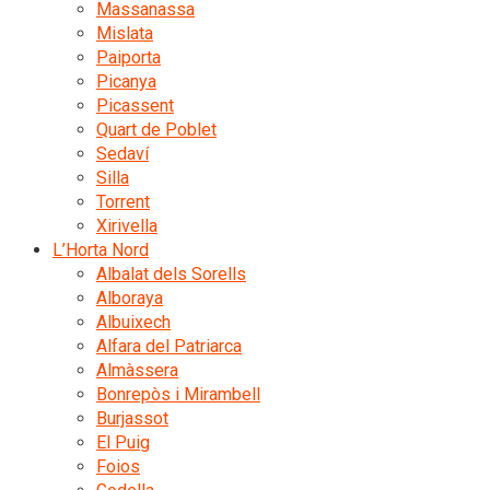
Massanassa
Mislata
Paiporta
Picanya
Picassent
Quart de Poblet
Sedaví
Silla
Torrent
Xirivella
L’Horta Nord
Albalat dels Sorells
Alboraya
Albuixech
Alfara del Patriarca
Almàssera
Bonrepòs i Mirambell
Burjassot
El Puig
Foios