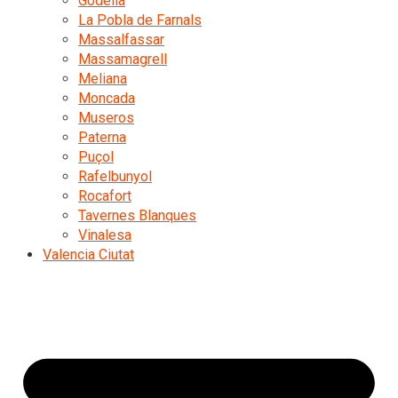
Godella
La Pobla de Farnals
Massalfassar
Massamagrell
Meliana
Moncada
Museros
Paterna
Puçol
Rafelbunyol
Rocafort
Tavernes Blanques
Vinalesa
Valencia Ciutat