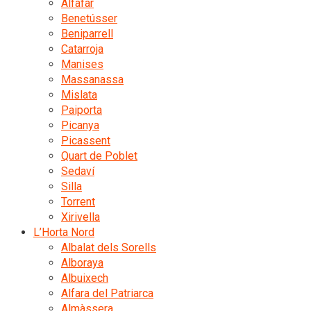
Alfafar
Benetússer
Beniparrell
Catarroja
Manises
Massanassa
Mislata
Paiporta
Picanya
Picassent
Quart de Poblet
Sedaví
Silla
Torrent
Xirivella
L’Horta Nord
Albalat dels Sorells
Alboraya
Albuixech
Alfara del Patriarca
Almàssera