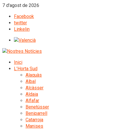
7 d'agost de 2026
Facebook
twitter
Linkelin
Inici
L’Horta Sud
Alaquàs
Albal
Alcàsser
Aldaia
Alfafar
Benetússer
Beniparrell
Catarroja
Manises