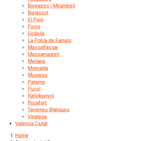
Bonrepòs i Mirambell
Burjassot
El Puig
Foios
Godella
La Pobla de Farnals
Massalfassar
Massamagrell
Meliana
Moncada
Museros
Paterna
Puçol
Rafelbunyol
Rocafort
Tavernes Blanques
Vinalesa
Valencia Ciutat
Home