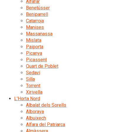
Alfafar
Benetússer
Beniparrell
Catarroja
Manises
Massanassa
Mislata
Paiporta
Picanya
Picassent
Quart de Poblet
Sedaví
Silla
Torrent
Xirivella
L’Horta Nord
Albalat dels Sorells
Alboraya
Albuixech
Alfara del Patriarca
Almàssera