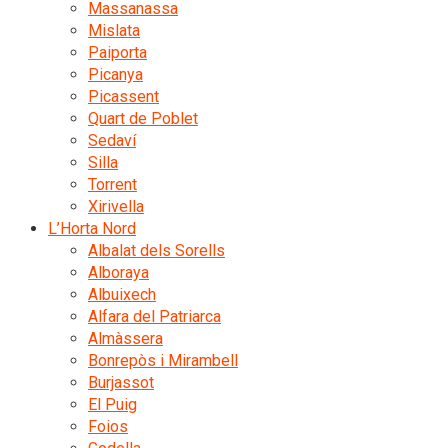
Massanassa
Mislata
Paiporta
Picanya
Picassent
Quart de Poblet
Sedaví
Silla
Torrent
Xirivella
L’Horta Nord
Albalat dels Sorells
Alboraya
Albuixech
Alfara del Patriarca
Almàssera
Bonrepòs i Mirambell
Burjassot
El Puig
Foios