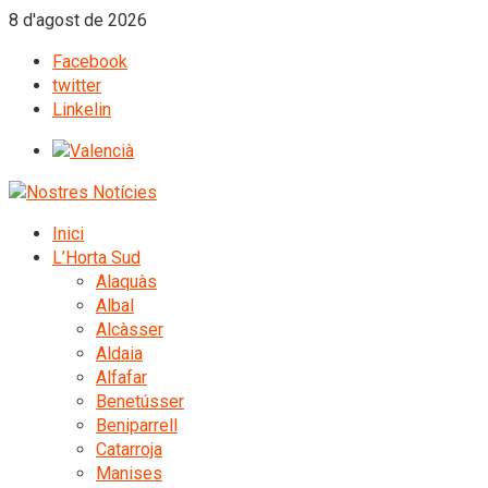
8 d'agost de 2026
Facebook
twitter
Linkelin
Inici
L’Horta Sud
Alaquàs
Albal
Alcàsser
Aldaia
Alfafar
Benetússer
Beniparrell
Catarroja
Manises