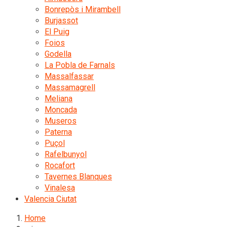
Bonrepòs i Mirambell
Burjassot
El Puig
Foios
Godella
La Pobla de Farnals
Massalfassar
Massamagrell
Meliana
Moncada
Museros
Paterna
Puçol
Rafelbunyol
Rocafort
Tavernes Blanques
Vinalesa
Valencia Ciutat
Home