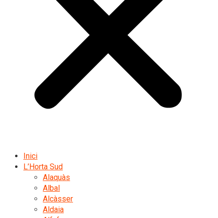
Inici
L’Horta Sud
Alaquàs
Albal
Alcàsser
Aldaia