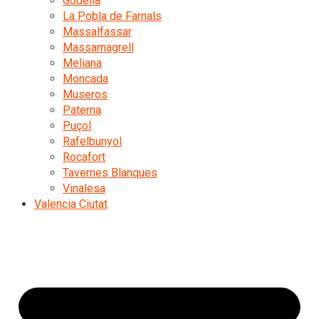
Godella
La Pobla de Farnals
Massalfassar
Massamagrell
Meliana
Moncada
Museros
Paterna
Puçol
Rafelbunyol
Rocafort
Tavernes Blanques
Vinalesa
Valencia Ciutat