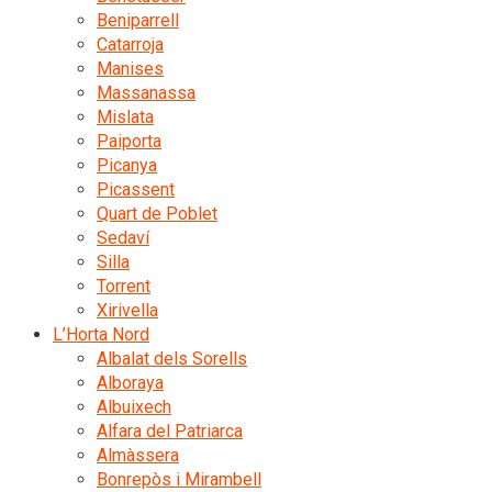
Beniparrell
Catarroja
Manises
Massanassa
Mislata
Paiporta
Picanya
Picassent
Quart de Poblet
Sedaví
Silla
Torrent
Xirivella
L’Horta Nord
Albalat dels Sorells
Alboraya
Albuixech
Alfara del Patriarca
Almàssera
Bonrepòs i Mirambell