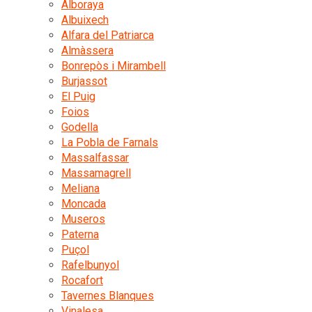
Alboraya
Albuixech
Alfara del Patriarca
Almàssera
Bonrepòs i Mirambell
Burjassot
El Puig
Foios
Godella
La Pobla de Farnals
Massalfassar
Massamagrell
Meliana
Moncada
Museros
Paterna
Puçol
Rafelbunyol
Rocafort
Tavernes Blanques
Vinalesa