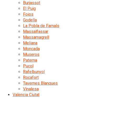
Burjassot
El Puig
Foios
Godella
La Pobla de Farnals
Massalfassar
Massamagrell
Meliana
Moncada
Museros
Paterna
Puçol
Rafelbunyol
Rocafort
Tavernes Blanques
Vinalesa
Valencia Ciutat