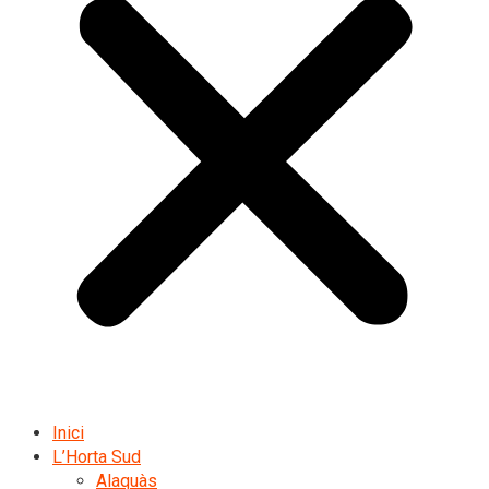
Inici
L’Horta Sud
Alaquàs