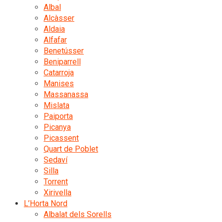
Albal
Alcàsser
Aldaia
Alfafar
Benetússer
Beniparrell
Catarroja
Manises
Massanassa
Mislata
Paiporta
Picanya
Picassent
Quart de Poblet
Sedaví
Silla
Torrent
Xirivella
L’Horta Nord
Albalat dels Sorells