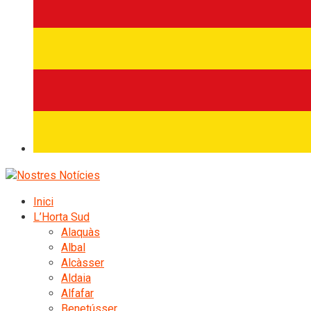
Inici
L’Horta Sud
Alaquàs
Albal
Alcàsser
Aldaia
Alfafar
Benetússer