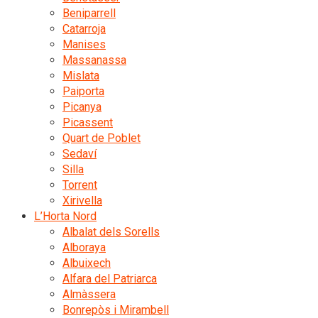
Beniparrell
Catarroja
Manises
Massanassa
Mislata
Paiporta
Picanya
Picassent
Quart de Poblet
Sedaví
Silla
Torrent
Xirivella
L’Horta Nord
Albalat dels Sorells
Alboraya
Albuixech
Alfara del Patriarca
Almàssera
Bonrepòs i Mirambell