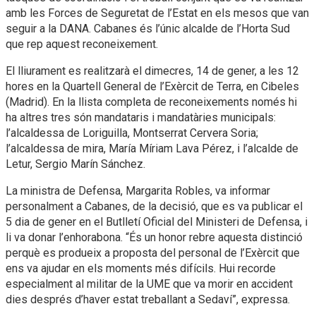
amb les Forces de Seguretat de l’Estat en els mesos que van
seguir a la DANA. Cabanes és l’únic alcalde de l’Horta Sud
que rep aquest reconeixement.
El lliurament es realitzarà el dimecres, 14 de gener, a les 12
hores en la Quartell General de l’Exèrcit de Terra, en Cibeles
(Madrid). En la llista completa de reconeixements només hi
ha altres tres són mandataris i mandatàries municipals:
l’alcaldessa de Loriguilla, Montserrat Cervera Soria;
l’alcaldessa de mira, María Míriam Lava Pérez, i l’alcalde de
Letur, Sergio Marín Sánchez.
La ministra de Defensa, Margarita Robles, va informar
personalment a Cabanes, de la decisió, que es va publicar el
5 dia de gener en el Butlletí Oficial del Ministeri de Defensa, i
li va donar l’enhorabona. “És un honor rebre aquesta distinció
perquè es produeix a proposta del personal de l’Exèrcit que
ens va ajudar en els moments més difícils. Hui recorde
especialment al militar de la UME que va morir en accident
dies després d’haver estat treballant a Sedaví”, expressa.