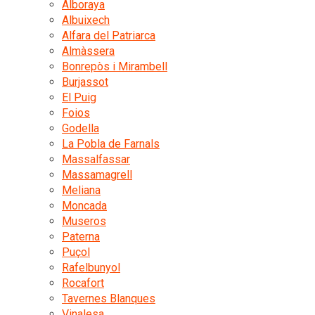
Alboraya
Albuixech
Alfara del Patriarca
Almàssera
Bonrepòs i Mirambell
Burjassot
El Puig
Foios
Godella
La Pobla de Farnals
Massalfassar
Massamagrell
Meliana
Moncada
Museros
Paterna
Puçol
Rafelbunyol
Rocafort
Tavernes Blanques
Vinalesa