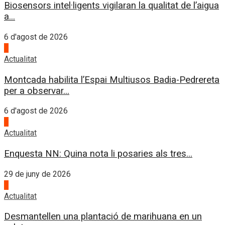
Biosensors intel·ligents vigilaran la qualitat de l’aigua
a...
6 d'agost de 2026
4
Actualitat
Montcada habilita l’Espai Multiusos Badia-Pedrereta
per a observar...
6 d'agost de 2026
1
Actualitat
Enquesta NN: Quina nota li posaries als tres...
29 de juny de 2026
2
Actualitat
Desmantellen una plantació de marihuana en un