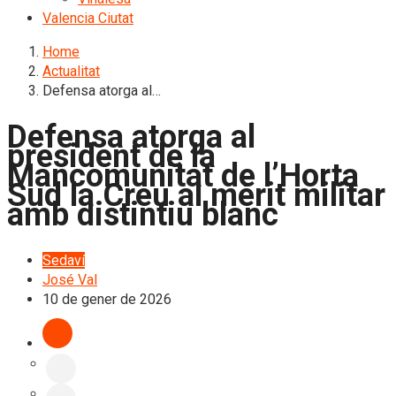
Valencia Ciutat
Home
Actualitat
Defensa atorga al…
Defensa atorga al
president de la
Mancomunitat de l’Horta
Sud la Creu al mèrit militar
amb distintiu blanc
Sedaví
José Val
10 de gener de 2026