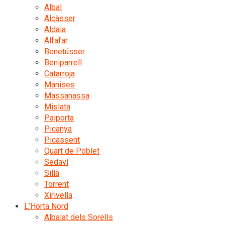
Albal
Alcàsser
Aldaia
Alfafar
Benetússer
Beniparrell
Catarroja
Manises
Massanassa
Mislata
Paiporta
Picanya
Picassent
Quart de Poblet
Sedaví
Silla
Torrent
Xirivella
L’Horta Nord
Albalat dels Sorells