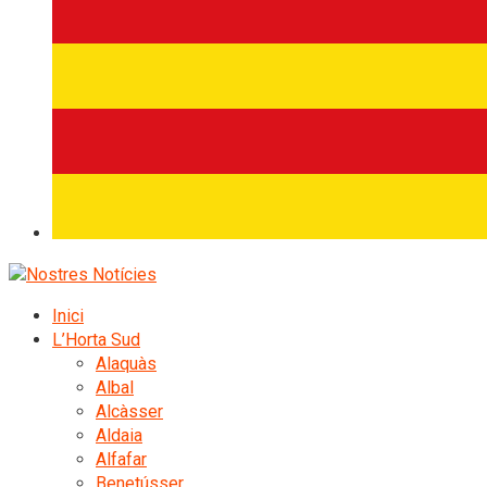
Inici
L’Horta Sud
Alaquàs
Albal
Alcàsser
Aldaia
Alfafar
Benetússer