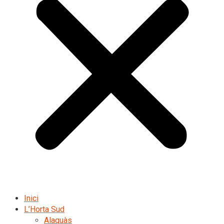
Inici
L’Horta Sud
Alaquàs