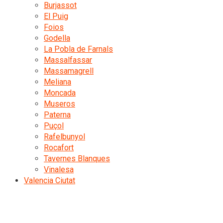
Burjassot
El Puig
Foios
Godella
La Pobla de Farnals
Massalfassar
Massamagrell
Meliana
Moncada
Museros
Paterna
Puçol
Rafelbunyol
Rocafort
Tavernes Blanques
Vinalesa
Valencia Ciutat